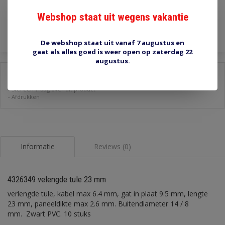
Webshop staat uit wegens vakantie
Toevoegen aan winkelwagen
De webshop staat uit vanaf 7 augustus en
gaat als alles goed is weer open op zaterdag 22
augustus.
Delen:
-
Stel een vraag over dit product
-
Afdrukken
Informatie
Reviews (0)
4326349 velengde tule 23 mm
verlengde tule, kabel max 6.4 mm, gat in plaat 9.5 mm, lengte
23 mm, paneeldikte max 2.6 mm. Buitendiameter 14 / 8
mm. Zwart PVC. 10 stuks