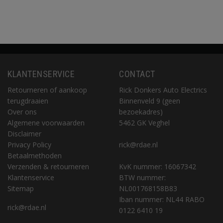
KLANTENSERVICE
CONTACT
Retourneren of aankoop
Rick Donkers Auto Electrics
terugdraaien
Binnenveld 9 (geen
Over ons
bezoekadres)
Algemene voorwaarden
5462 GK Veghel
Disclaimer
Privacy Policy
rick@rdae.nl
Betaalmethoden
Verzenden & retourneren
KvK nummer: 16067342
Klantenservice
BTW nummer:
Sitemap
NL001768158B83
Iban nummer: NL44 RABO
rick@rdae.nl
0122 6410 19