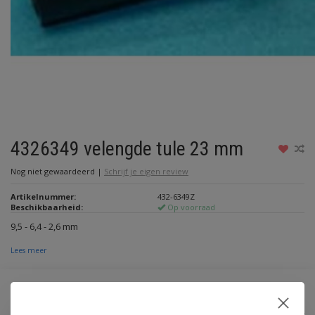
4326349 velengde tule 23 mm
Nog niet gewaardeerd
|
Schrijf je eigen review
Artikelnummer:
432-6349Z
Beschikbaarheid:
Op voorraad
9,5 - 6,4 - 2,6 mm
Lees meer
€4,00
Incl. btw