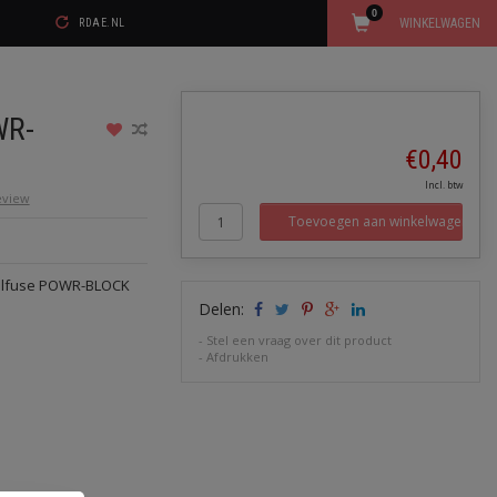
0
WINKELWAGEN
RDAE.NL
WR-
€0,40
Incl. btw
review
Toevoegen aan winkelwagen
ttelfuse POWR-BLOCK
Delen:
-
Stel een vraag over dit product
-
Afdrukken