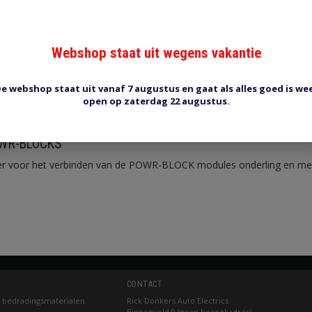
Webshop staat uit wegens vakantie
e webshop staat uit vanaf 7 augustus en gaat als alles goed is we
Reviews (0)
Tags (0)
open op zaterdag 22 augustus.
OWR-BLOCKS
der voor het verbinden van de POWR-BLOCK modules onderling en m
CONTACT
 bedradingsmaterialen.
Rick Donkers Auto Electrics
Binnenveld 9 (geen bezoekadres)