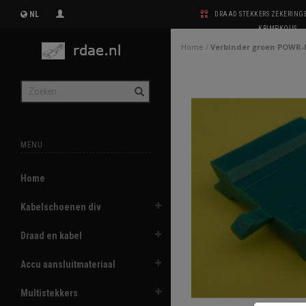
NL
DRAAD STEKKERS ZEKERIN
KRIMPKOUS
Home
/
Verbinder groen POWR-
MENU
Home
Kabelschoenen div
Draad en kabel
Accu aansluitmateriaal
Multistekkers