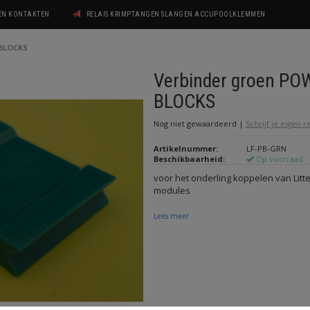
GEN KONTAKTEN
RELAIS KRIMPTANGEN SLANGEN ACCUPOOLKLEMMEN
BLOCKS
Verbinder groen PO
BLOCKS
Nog niet gewaardeerd
|
Schrijf je eigen 
Artikelnummer:
LF-PB-GRN
Beschikbaarheid:
Op voorraad
voor het onderling koppelen van Li
modules
Lees meer