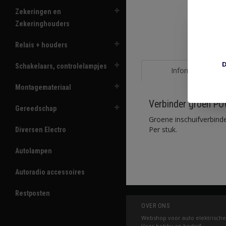
Zekeringen en
Zekeringhouders
Relais + houders
D
Schakelaars, controlelampjes
Informatie
Montagemateriaal
Verbinder groen P
Gereedschap
Groene inschuifverbin
Per stuk.
Diversen Electro
Autolampen
Autoradio accessoires
Restposten
OVER ONS
Webshop voor auto elektrische
Voor hobby en bedrijf.