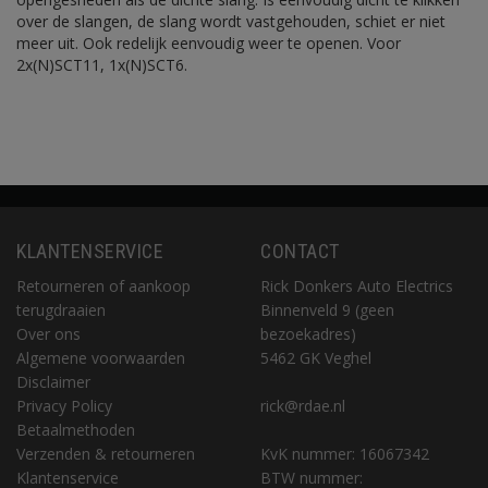
over de slangen, de slang wordt vastgehouden, schiet er niet
meer uit. Ook redelijk eenvoudig weer te openen. Voor
2x(N)SCT11, 1x(N)SCT6.
KLANTENSERVICE
CONTACT
Retourneren of aankoop
Rick Donkers Auto Electrics
terugdraaien
Binnenveld 9 (geen
Over ons
bezoekadres)
Algemene voorwaarden
5462 GK Veghel
Disclaimer
Privacy Policy
rick@rdae.nl
Betaalmethoden
Verzenden & retourneren
KvK nummer: 16067342
Klantenservice
BTW nummer: