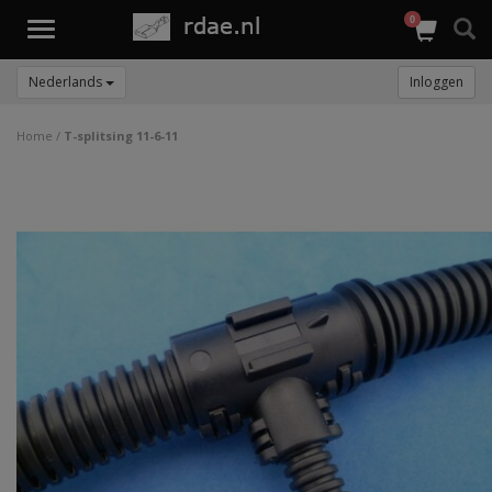
0
Toggle
navigation
Nederlands
Inloggen
Home
/
T-splitsing 11-6-11