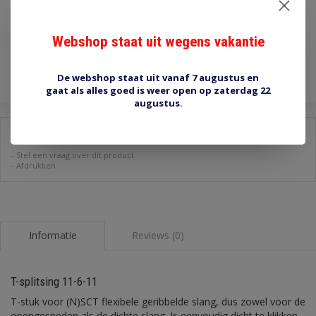
€1,65
Incl. btw
Webshop staat uit wegens vakantie
Toevoegen aan winkelwagen
De webshop staat uit vanaf 7 augustus en
gaat als alles goed is weer open op zaterdag 22
augustus.
Delen:
-
Stel een vraag over dit product
-
Afdrukken
Informatie
Reviews (0)
T-splitsing 11-6-11
T-stuk voor (N)SCT flexibele geribbelde slang, dus zowel voor de
opengesneden als de dichte slang. Is eenvoudig dicht te klikken