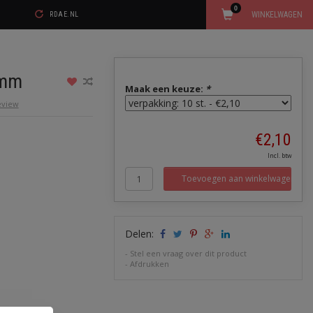
0
WINKELWAGEN
RDAE.NL
8mm
Maak een keuze:
*
review
€2,10
Incl. btw
Toevoegen aan winkelwagen
Delen:
-
Stel een vraag over dit product
-
Afdrukken