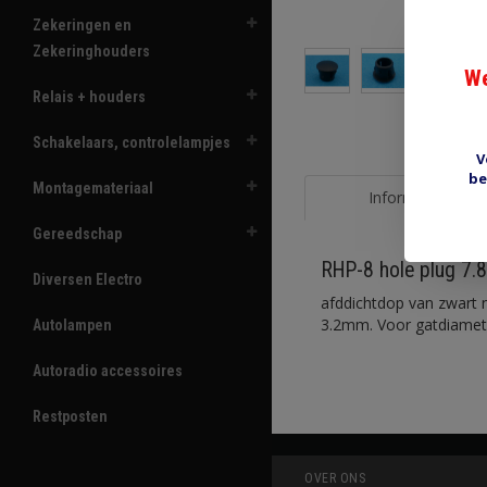
Zekeringen en
Zekeringhouders
We
Relais + houders
Schakelaars, controlelampjes
V
be
Montagemateriaal
Informatie
Gereedschap
RHP-8 hole plug 7
Diversen Electro
afddichtdop van zwart n
3.2mm. Voor gatdiamet
Autolampen
Autoradio accessoires
Restposten
OVER ONS