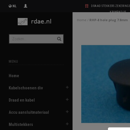
NL
DRAAD STEKKERS ZEKERIN
KRIMPKOUS
Home
/
RHP-8 hole plug 7.8mm
MENU
Home
Kabelschoenen div
Draad en kabel
Accu aansluitmateriaal
Multistekkers