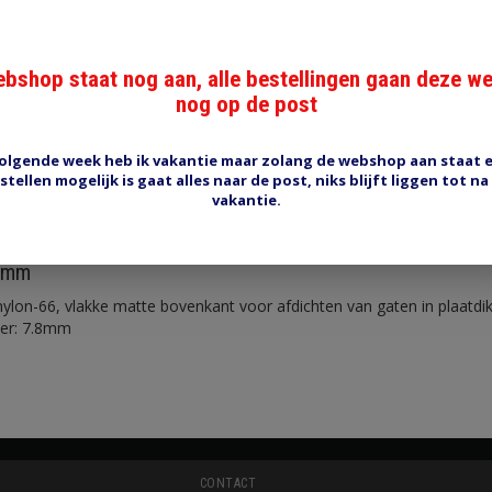
bshop staat nog aan, alle bestellingen gaan deze w
nog op de post
olgende week heb ik vakantie maar zolang de webshop aan staat 
stellen mogelijk is gaat alles naar de post, niks blijft liggen tot na
Reviews (0)
Tags (0)
vakantie.
.8mm
ylon-66, vlakke matte bovenkant voor afdichten van gaten in plaatdik
er: 7.8mm
CONTACT