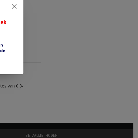
eek
en
 de
tes van 0.8-
BETAALMETHODEN