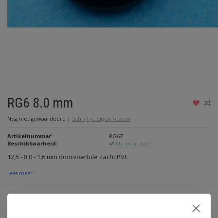
RG6 8.0 mm
Nog niet gewaardeerd
|
Schrijf je eigen review
Artikelnummer:
RG6Z
Beschikbaarheid:
Op voorraad
12,5 - 8,0 - 1,6 mm doorvoertule zacht PVC
Lees meer
Maak een keuze:
*