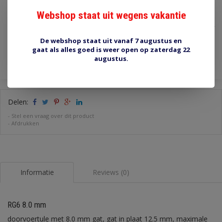
€1,90
Webshop staat uit wegens vakantie
Incl. btw
De webshop staat uit vanaf 7 augustus en
Toevoegen aan winkelwagen
gaat als alles goed is weer open op zaterdag 22
augustus.
Delen:
-
Stel een vraag over dit product
-
Afdrukken
Informatie
Reviews (0)
RG6 8.0 mm
doorvoertule met 8.0 mm gat, gat in plaat 12.5 mm, maximale