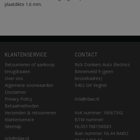
plaatdikte 1.6 mm.
KLANTENSERVICE
CONTACT
Retourneren of aankoop
Rick Donkers Auto Electrics
terugdraaien
Binnenveld 9 (geen
Over ons
bezoekadres)
Algemene voorwaarden
5462 GK Veghel
Disclaimer
Privacy Policy
rick@rdae.nl
Betaalmethoden
Verzenden & retourneren
KvK nummer: 16067342
Klantenservice
BTW nummer:
Sitemap
NL001768158B83
Iban nummer: NL44 RABO
rick@rdae.nl