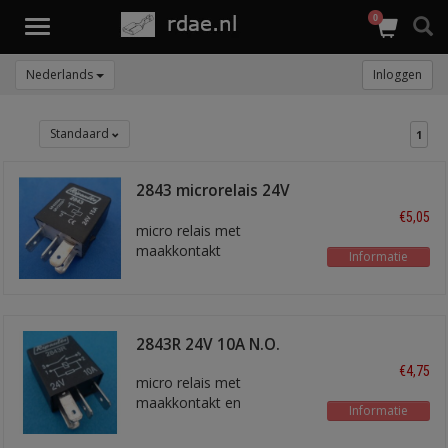
0
Toggle
navigation
Nederlands
Inloggen
Standaard
1
2843 microrelais 24V
15A
€5,05
micro relais met
maakkontakt
Informatie
2843R 24V 10A N.O.
€4,75
micro relais met
maakkontakt en
Informatie
weerstand