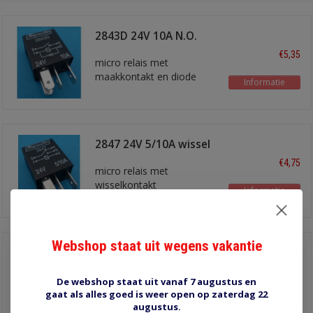
2843D 24V 10A N.O.
€5,35
micro relais met
maakkontakt en diode
Informatie
2847 24V 5/10A wissel
€4,75
micro relais met
wisselkontakt
Informatie
Webshop staat uit wegens vakantie
2847R 24V 5/10A wissel
€4,85
micro relais met
De webshop staat uit vanaf 7 augustus en
wisselkontakt en
gaat als alles goed is weer open op zaterdag 22
Informatie
weerstand
augustus.