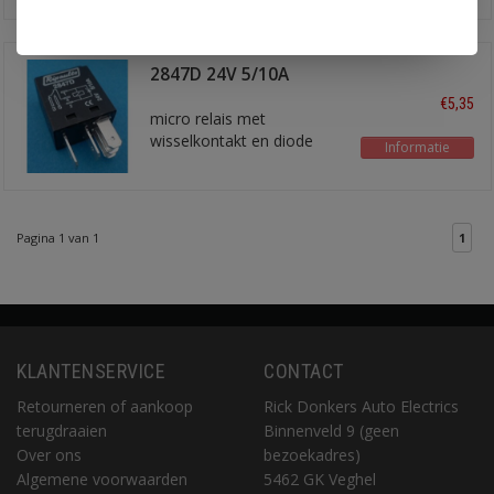
2847D 24V 5/10A
wissel
€5,35
micro relais met
wisselkontakt en diode
Informatie
Pagina 1 van 1
1
KLANTENSERVICE
CONTACT
Retourneren of aankoop
Rick Donkers Auto Electrics
terugdraaien
Binnenveld 9 (geen
Over ons
bezoekadres)
Algemene voorwaarden
5462 GK Veghel