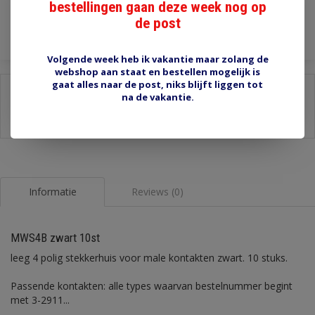
bestellingen gaan deze week nog op
Toevoegen aan winkelwagen
de post
Volgende week heb ik vakantie maar zolang de
webshop aan staat en bestellen mogelijk is
gaat alles naar de post, niks blijft liggen tot
Delen:
na de vakantie.
-
Stel een vraag over dit product
-
Afdrukken
Informatie
Reviews (0)
MWS4B zwart 10st
leeg 4 polig stekkerhuis voor male kontakten zwart. 10 stuks.
Passende kontakten: alle types waarvan bestelnummer begint
met 3-2911...