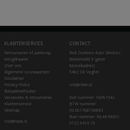
KLANTENSERVICE
CONTACT
Retourneren of aankoop
Rick Donkers Auto Electrics
terugdraaien
Binnenveld 9 (geen
Over ons
bezoekadres)
Algemene voorwaarden
5462 GK Veghel
Disclaimer
Privacy Policy
rick@rdae.nl
Betaalmethoden
Verzenden & retourneren
KvK nummer: 16067342
Klantenservice
BTW nummer:
Sitemap
NL001768158B83
Iban nummer: NL44 RABO
rick@rdae.nl
0122 6410 19