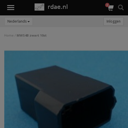
0
Toggle
navigation
Nederlands
Inloggen
Home
/
MWS4B zwart 10st