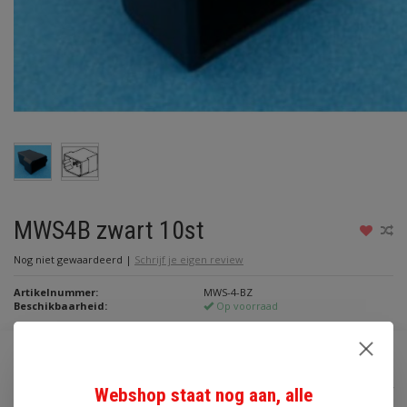
MWS4B zwart 10st
Nog niet gewaardeerd
|
Schrijf je eigen review
Artikelnummer:
MWS-4-BZ
Beschikbaarheid:
Op voorraad
€3,30
Incl. btw
Webshop staat nog aan, alle