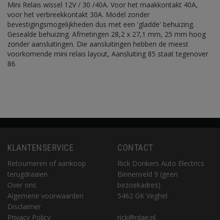
Mini Relais wissel 12V / 30 /40A. Voor het maakkontakt 40A,
voor het verbreekkontakt 30A. Model zonder
bevestigingsmogelijkheden dus met een 'gladde' behuizing.
Gesealde behuizing. Afmetingen 28,2 x 27,1 mm, 25 mm hoog
zonder aansluitingen. Die aansluitingen hebben de meest
voorkomende mini relais layout, Aansluiting 85 staat tegenover
86.
KLANTENSERVICE
CONTACT
Retourneren of aankoop
Rick Donkers Auto Electrics
terugdraaien
Binnenveld 9 (geen
Over ons
bezoekadres)
Algemene voorwaarden
5462 GK Veghel
Disclaimer
Privacy Policy
rick@rdae.nl