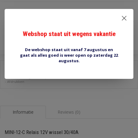
€3,65
Incl. btw
Toevoegen aan winkelwagen
Webshop staat uit wegens vakantie
De webshop staat uit vanaf 7 augustus en
gaat als alles goed is weer open op zaterdag 22
augustus.
Delen:
-
Stel een vraag over dit product
-
Afdrukken
Informatie
Reviews (0)
MINI-12-C Relais 12V wissel 30/40A