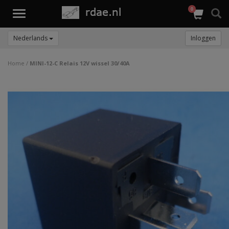
0
Toggle
navigation
Nederlands
Inloggen
Home
/
MINI-12-C Relais 12V wissel 30/40A