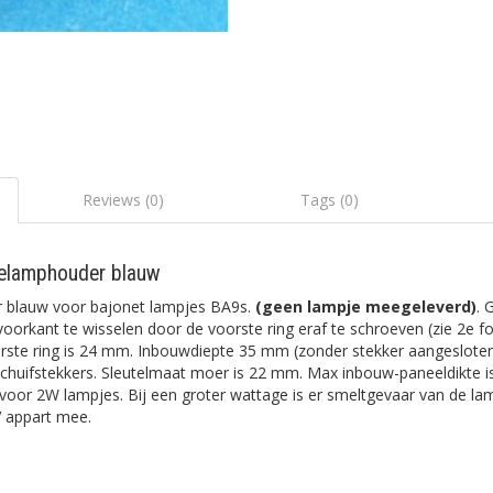
Reviews (0)
Tags (0)
elamphouder blauw
blauw voor bajonet lampjes BA9s.
(geen lampje meegeleverd)
. 
voorkant te wisselen door de voorste ring eraf te schroeven (zie 2e f
ste ring is 24 mm. Inbouwdiepte 35 mm (zonder stekker aangesloten
huifstekkers. Sleutelmaat moer is 22 mm. Max inbouw-paneeldikte 
voor 2W lampjes. Bij een groter wattage is er smeltgevaar van de la
V appart mee.