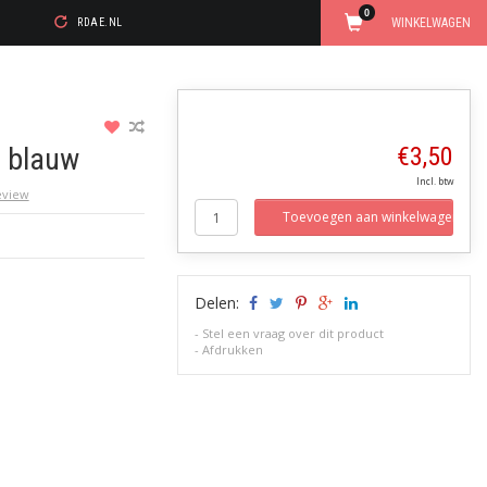
0
WINKELWAGEN
RDAE.NL
 blauw
€3,50
Incl. btw
review
Toevoegen aan winkelwagen
Delen:
-
Stel een vraag over dit product
-
Afdrukken