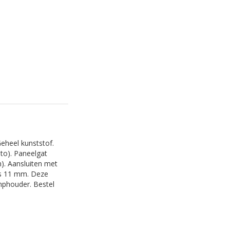
Geheel kunststof.
oto). Paneelgat
). Aansluiten met
is 11 mm. Deze
mphouder. Bestel