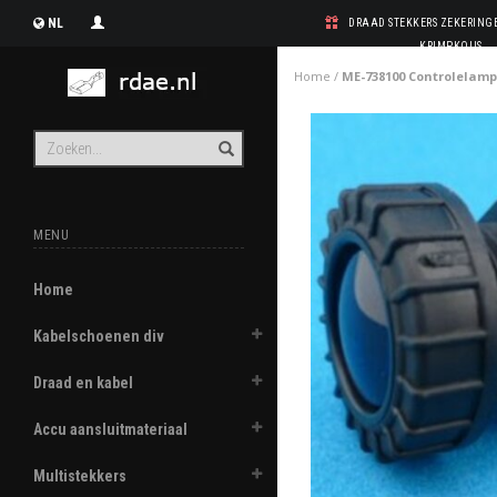
NL
DRAAD STEKKERS ZEKERIN
KRIMPKOUS
Home
/
ME-738100 Controlelam
MENU
Home
Kabelschoenen div
Draad en kabel
Accu aansluitmateriaal
Multistekkers