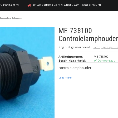
GEN KONTAKTEN
RELAIS KRIMPTANGEN SLANGEN ACCUPOOLKLEMMEN
phouder blauw
ME-738100
Controlelamphouder
Nog niet gewaardeerd
|
Schrijf je eigen 
Artikelnummer:
ME-738100
Beschikbaarheid:
Op voorraad
controlelamphouder
Lees meer