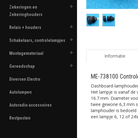
Zekeringen en
Zekeringhouders
Relais + houders
Schakelaars, controlelampjes
Montagemateriaal
Informatie
Gereedschap
ME-738100 Control
Diversen Electro
Dashboard-lamphouder 
Het lampje is vanaf de 
Autolampen
16.7 mm. Diameter voor
twee gewone 6,3 mm sc
Autoradio accessoires
lamphouder is bedoeld 
een lampje 6, 12 of 24
Restposten