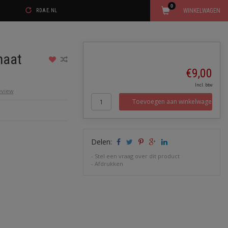
0
WINKELWAGEN
RDAE.NL
maat
€9,00
Incl. btw
review
Toevoegen aan winkelwagen
Delen:
-
Stel een vraag over dit product
-
Afdrukken