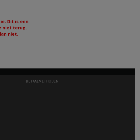
e. Dit is een
 niet terug.
an niet.
BETAALMETHODEN