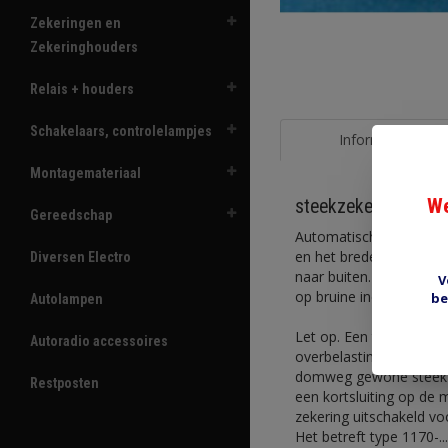
Zekeringen en
Zekeringhouders
Relais + houders
Schakelaars, controlelampjes
Informatie
Montagemateriaal
We
steekzekering auto
Gereedschap
Automatische thermisch
en het brede deel begint
Diversen Electro
naar buiten. Is eenvoud
V
op bruine indicator te d
be
Autolampen
Let op. Een thermische 
Autoradio accessoires
overbelasting zal dat re
domweg gewone steekzek
Restposten
een kortsluiting op de 
zekering uitschakeld vo
Het betreft type 1170-...