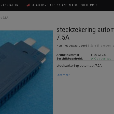
GEN KONTAKTEN
RELAIS KRIMPTANGEN SLANGEN ACCUPOOLKLEMMEN
t 7.5A
steekzekering auto
7.5A
Nog niet gewaardeerd
|
Schrijf je eigen 
Artikelnummer:
1176-22-7.5
Beschikbaarheid:
Op voorraad
steekzekering automaat 7.5A
Lees meer