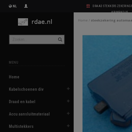
NL
DRAAD STEKKERS ZEKERIN
KRIMPKOUS
Home
/
steekzekering automaa
MENU
Home
Kabelschoenen div
Draad en kabel
Accu aansluitmateriaal
Multistekkers