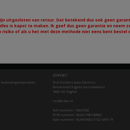
n uitgesloten van retour. Dat betekend dus ook geen garanti
lles is kapot te maken. Ik geef dus geen garantie en neem ze
n risiko of als u het met deze methode niet eens bent bestel d
CONTACT
 bedradingsmaterialen.
Rick Donkers Auto Electrics
Binnenveld 9 (geen bezoekadres)
5462 GK Veghel
rick@rdae.nl
KvK nummer: 16067342
BTW nummer: NL001768158B83
Iban nummer: NL44 RABO 0122 6410 19