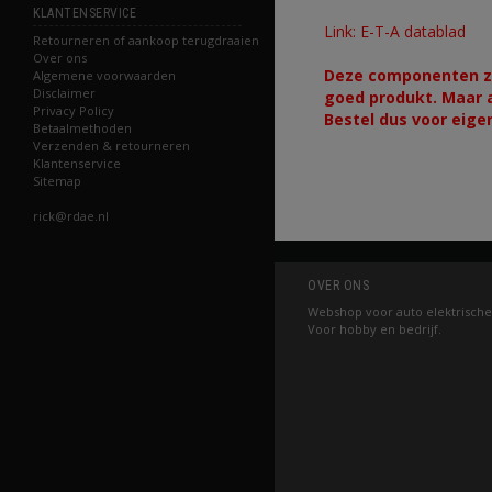
KLANTENSERVICE
Link: E-T-A datablad
Retourneren of aankoop terugdraaien
Over ons
Deze componenten zij
Algemene voorwaarden
Disclaimer
goed produkt. Maar a
Privacy Policy
Bestel dus voor eige
Betaalmethoden
Verzenden & retourneren
Klantenservice
Sitemap
rick@rdae.nl
OVER ONS
Webshop voor auto elektrische
Voor hobby en bedrijf.