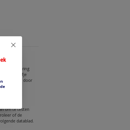
eek
gewone zekering
ld komt staafje
 te schakelen door
en
 de
angdurige
ervang nooit
an om te testen
roleer of de
 volgende datablad.