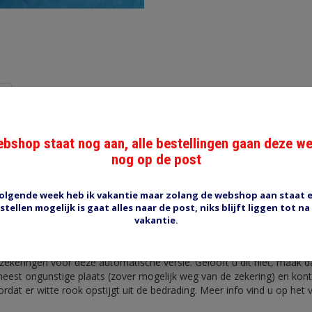
Reviews (0)
Tags (0)
bshop staat nog aan, alle bestellingen gaan deze w
maat 7.5A
nog op de post
e steekzekering 7.5A. Indicator bruin. Zekering is 29 mm hoger dan 
 iets eerder dus past niet in alle situaties. Als zekering is uitgeschake
ig te resetten na enige tijd door terug te drukken. Ook handmatig uit
olgende week heb ik vakantie maar zolang de webshop aan staat 
rukken.
stellen mogelijk is gaat alles naar de post, niks blijft liggen tot na
vakantie.
zekering reageert niet hetzelfde als een normale steekzekering, bij l
delijk hetzelfde zijn maar bij een kortsluiting is dat veel trager. Dus v
eringen voor deze automatische versie. Gelooft u dit niet, maak d
meest ongunstige plaats (zover mogelijk weg van de zekering) en kont
ordat er witte rook opstijgt uit de bedrading. Meer info vind u op het