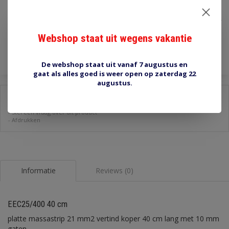
€13,30
Incl. btw
Webshop staat uit wegens vakantie
Toevoegen aan winkelwagen
De webshop staat uit vanaf 7 augustus en
gaat als alles goed is weer open op zaterdag 22
augustus.
Delen:
-
Stel een vraag over dit product
-
Afdrukken
Informatie
Reviews (0)
EEC25/400 40 cm
platte massastrip 21 mm2 vertind koper 40 cm lang met 10 mm
gaten.