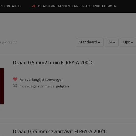
GEN KONTAKTEN
RELAIS KRIMPTANGEN SLANGEN ACCUPOOLKLEMMEN
Standaard
24
Lijst
rig draad
/
Draad 0,5 mm2 bruin FLR6Y-A 200°C
Aan verlanglijst toevoegen
Toevoegen om te vergelijken
Draad 0,75 mm2 zwart/wit FLR6Y-A 200°C