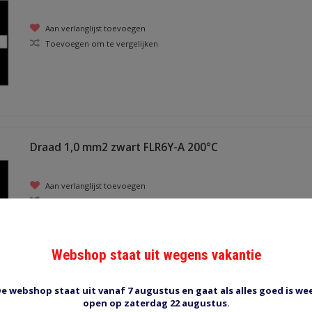
Aan verlanglijst toevoegen
Toevoegen om te vergelijken
Draad 1,0 mm2 zwart FLR6Y-A 200°C
Aan verlanglijst toevoegen
Toevoegen om te vergelijken
Webshop staat uit wegens vakantie
e webshop staat uit vanaf 7 augustus en gaat als alles goed is we
open op zaterdag 22 augustus.
Draad 1,5 mm2 zwart/wit FLR6Y-B 200°C