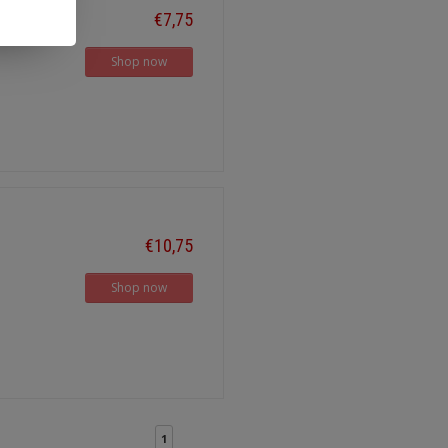
€7,75
Shop now
€10,75
Shop now
1