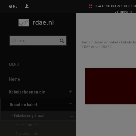
NL
DRAAD STEKKERS ZEKERIN
KRIMPKOUS
Home
/
Draad en kabel
/
Enkelade
FLR6Y draad 200 °C
MENU
Home
Kabelschoenen div
Draad en kabel
- Enkeladerig draad 
- doorsnede info
- Draadkleur info