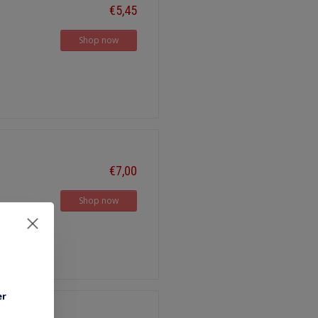
€5,45
Shop now
€7,00
Shop now
er