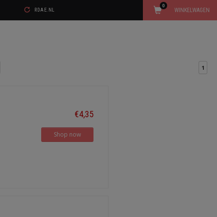
0
WINKELWAGEN
RDAE.NL
1
€4,35
Shop now