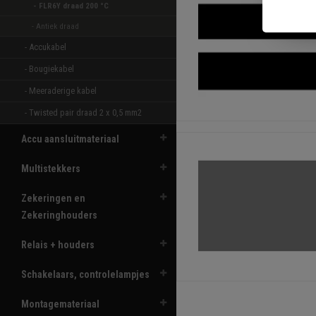
- FLR6Y draad 200 °C  
- Antiek draad 
- Accukabel 
- Bougiekabel 
- Meeraderige kabel 
- Twisted pair draad 2 x 0,5 mm2 
Accu aansluitmateriaal
Multistekkers
Zekeringen en
Zekeringhouders
Relais + houders
Schakelaars, controlelampjes
Montagemateriaal