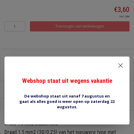
€3,60
Incl. btw
Toevoegen aan winkelwagen
Delen:
-
Stel een vraag over dit product
-
Afdrukken
Webshop staat uit wegens vakantie
De webshop staat uit vanaf 7 augustus en
gaat als alles goed is weer open op zaterdag 22
Informatie
Reviews (0)
augustus.
Draad 1.5 mm2 blauw/rood
Draad 1,5 mm2 (30/0.25) van het nieuwere type met