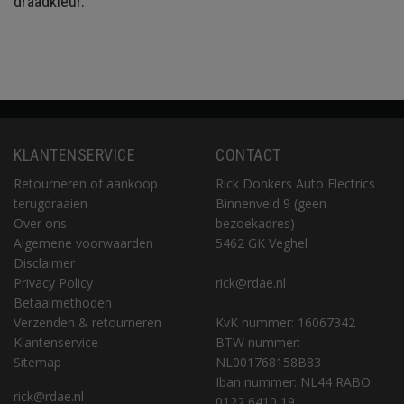
draadkleur.
KLANTENSERVICE
CONTACT
Retourneren of aankoop
Rick Donkers Auto Electrics
terugdraaien
Binnenveld 9 (geen
Over ons
bezoekadres)
Algemene voorwaarden
5462 GK Veghel
Disclaimer
Privacy Policy
rick@rdae.nl
Betaalmethoden
Verzenden & retourneren
KvK nummer: 16067342
Klantenservice
BTW nummer:
Sitemap
NL001768158B83
Iban nummer: NL44 RABO
rick@rdae.nl
0122 6410 19