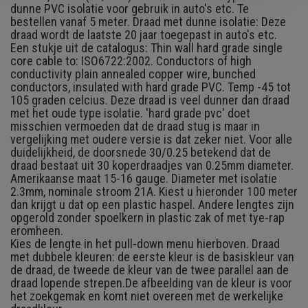
dunne PVC isolatie voor gebruik in auto's etc. Te
bestellen vanaf 5 meter. Draad met dunne isolatie: Deze
draad wordt de laatste 20 jaar toegepast in auto's etc.
Een stukje uit de catalogus: Thin wall hard grade single
core cable to: ISO6722:2002. Conductors of high
conductivity plain annealed copper wire, bunched
conductors, insulated with hard grade PVC. Temp -45 tot
105 graden celcius. Deze draad is veel dunner dan draad
met het oude type isolatie. 'hard grade pvc' doet
misschien vermoeden dat de draad stug is maar in
vergelijking met oudere versie is dat zeker niet. Voor alle
duidelijkheid, de doorsnede 30/0.25 betekend dat de
draad bestaat uit 30 koperdraadjes van 0.25mm diameter.
Amerikaanse maat 15-16 gauge. Diameter met isolatie
2.3mm, nominale stroom 21A. Kiest u hieronder 100 meter
dan krijgt u dat op een plastic haspel. Andere lengtes zijn
opgerold zonder spoelkern in plastic zak of met tye-rap
eromheen.
Kies de lengte in het pull-down menu hierboven. Draad
met dubbele kleuren: de eerste kleur is de basiskleur van
de draad, de tweede de kleur van de twee parallel aan de
draad lopende strepen.
De afbeelding van de kleur is voor
het zoekgemak en komt niet overeen met de werkelijke