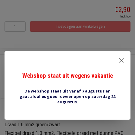
€2,90
Incl. btw
Toevoegen aan winkelwagen
Delen:
-
Stel een vraag over dit product
Webshop staat uit wegens vakantie
-
Afdrukken
De webshop staat uit vanaf 7 augustus en
gaat als alles goed is weer open op zaterdag 22
augustus.
Informatie
Reviews (0)
Draad 1.0 mm2 groen/zwart
Flexibel draad 1.0 mm2. Flexibele draad met dunne PVC