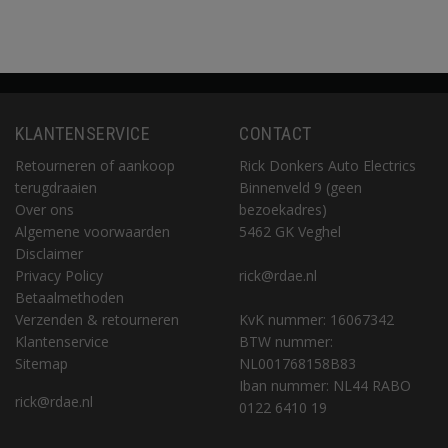
KLANTENSERVICE
CONTACT
Retourneren of aankoop
Rick Donkers Auto Electrics
terugdraaien
Binnenveld 9 (geen
Over ons
bezoekadres)
Algemene voorwaarden
5462 GK Veghel
Disclaimer
Privacy Policy
rick@rdae.nl
Betaalmethoden
Verzenden & retourneren
KvK nummer: 16067342
Klantenservice
BTW nummer:
Sitemap
NL001768158B83
Iban nummer: NL44 RABO
rick@rdae.nl
0122 6410 19