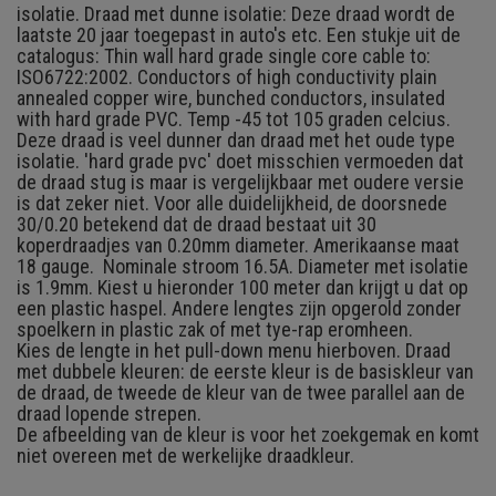
isolatie. Draad met dunne isolatie: Deze draad wordt de
laatste 20 jaar toegepast in auto's etc. Een stukje uit de
catalogus: Thin wall hard grade single core cable to:
ISO6722:2002. Conductors of high conductivity plain
annealed copper wire, bunched conductors, insulated
with hard grade PVC. Temp -45 tot 105 graden celcius.
Deze draad is veel dunner dan draad met het oude type
isolatie. 'hard grade pvc' doet misschien vermoeden dat
de draad stug is maar is vergelijkbaar met oudere versie
is dat zeker niet. Voor alle duidelijkheid, de doorsnede
30/0.20 betekend dat de draad bestaat uit 30
koperdraadjes van 0.20mm diameter. Amerikaanse maat
18 gauge. Nominale stroom 16.5A. Diameter met isolatie
is 1.9mm. Kiest u hieronder 100 meter dan krijgt u dat op
een plastic haspel. Andere lengtes zijn opgerold zonder
spoelkern in plastic zak of met tye-rap eromheen.
Kies de lengte in het pull-down menu hierboven. Draad
met dubbele kleuren: de eerste kleur is de basiskleur van
de draad, de tweede de kleur van de twee parallel aan de
draad lopende strepen.
De afbeelding van de kleur is voor het zoekgemak en komt
niet overeen met de werkelijke draadkleur.