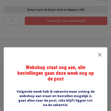
Koop 5 voor €3,32 per stuk en bespaar 15%
Toevoegen aan winkelwagen
Delen:
-
Stel een vraag over dit product
-
Afdrukken
Webshop staat nog aan, alle
bestellingen gaan deze week nog op
de post
Informatie
Reviews (0)
Volgende week heb ik vakantie maar zolang de
webshop aan staat en bestellen mogelijk is
gaat alles naar de post, niks blijft liggen tot
DR-3.2 krimpkous 3,2 mm
na de vakantie.
Flexibele krimpkous, kleur is grijsachtig zwart, zeer geschikt voor