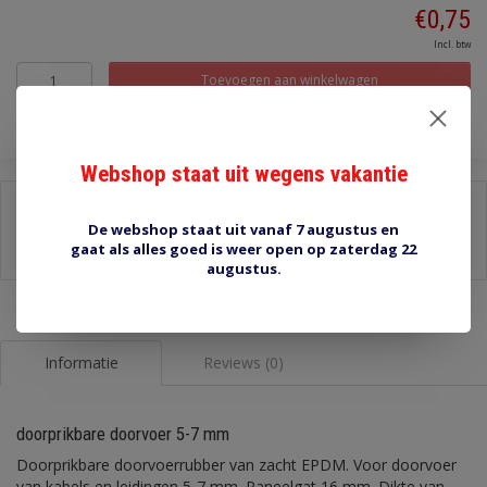
€0,75
Incl. btw
Toevoegen aan winkelwagen
Webshop staat uit wegens vakantie
Delen:
De webshop staat uit vanaf 7 augustus en
-
Stel een vraag over dit product
gaat als alles goed is weer open op zaterdag 22
-
Afdrukken
augustus.
Informatie
Reviews (0)
doorprikbare doorvoer 5-7 mm
Doorprikbare doorvoerrubber van zacht EPDM. Voor doorvoer
van kabels en leidingen 5-7 mm. Paneelgat 16 mm. Dikte van