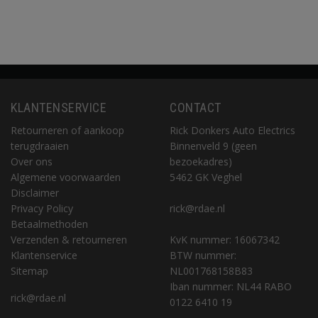
KLANTENSERVICE
CONTACT
Retourneren of aankoop
Rick Donkers Auto Electrics
terugdraaien
Binnenveld 9 (geen
Over ons
bezoekadres)
Algemene voorwaarden
5462 GK Veghel
Disclaimer
Privacy Policy
rick@rdae.nl
Betaalmethoden
Verzenden & retourneren
KvK nummer: 16067342
Klantenservice
BTW nummer:
Sitemap
NL001768158B83
Iban nummer: NL44 RABO
rick@rdae.nl
0122 6410 19