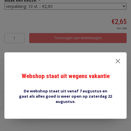
Maak een keuze:
*
€2,65
Incl. btw
Toevoegen aan winkelwagen
Delen:
Webshop staat uit wegens vakantie
-
Stel een vraag over dit product
-
Afdrukken
De webshop staat uit vanaf 7 augustus en
gaat als alles goed is weer open op zaterdag 22
augustus.
Informatie
Reviews (0)