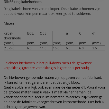
DIN66 ring kabelschoen
Ring kabelschoen van vertind koper. Deze kabelschoenen zijn
bedoeld voor krimpen maar ook zeer goed te solderen.
Maten:
kabel-
Ød2
Ød3
l
a
C
d1
doorsnede
(mm2)
(mm)
(mm)
(mm)
(mm)
(mm)
(mm)
2.5-6.0
6.5
11.0
16.0
6.0
6.0
3.6
Selekteer hierboven in het pull-down menu de gewenste
verpakking. (grotere verpakking is lagere prijs per stuk).
De hierboven genoemde maten zijn opgaven van de fabrikant.
Ik kan echter niet garanderen dat dat altijd klopt.
Gaat u solderen? Kijk ook even naar de diameter d1. Vooral voor
de grotere maten kunt u vaak 1 maat kleiner nemen, de
kabelschoenen zijn zeer ruim bemeten. Waarschijnlijk vanwege
de door de fabrikant voorgeschreven krimpmethode. Hier heb ik
echter geen gegevens van.