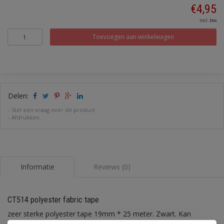
€4,95
Incl. btw
Toevoegen aan winkelwagen
Delen:
-
Stel een vraag over dit product
-
Afdrukken
Informatie
Reviews (0)
CT514 polyester fabric tape
zeer sterke polyester tape 19mm * 25 meter. Zwart. Kan
gebruikt worden voor het omwikkelen van draadbomen. Kan