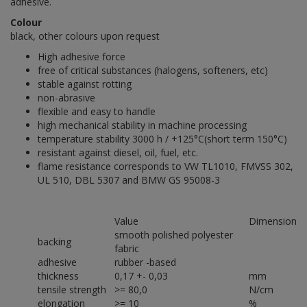
adhesive.
Colour
black, other colours upon request
High adhesive force
free of critical substances (halogens, softeners, etc)
stable against rotting
non-abrasive
flexible and easy to handle
high mechanical stability in machine processing
temperature stability 3000 h / +125°C(short term 150°C)
resistant against diesel, oil, fuel, etc.
flame resistance corresponds to VW TL1010, FMVSS 302,
UL 510, DBL 5307 and BMW GS 95008-3
Value
Dimension
smooth polished polyester
backing
fabric
adhesive
rubber -based
thickness
0,17 +- 0,03
mm
tensile strength
>= 80,0
N/cm
elongation
>= 10
%