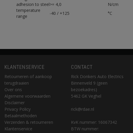
adhesion to steel
>= 4,0
N/cm
temperature
-40 / +125
°C
range
KLANTENSERVICE
CONTACT
Retourneren of aankoop
Rick Donkers Auto Electrics
terugdraaien
Binnenveld 9 (geen
Over ons
bezoekadres)
Algemene voorwaarden
5462 GK Veghel
Disclaimer
Privacy Policy
rick@rdae.nl
Betaalmethoden
Verzenden & retourneren
KvK nummer: 16067342
Klantenservice
BTW nummer: