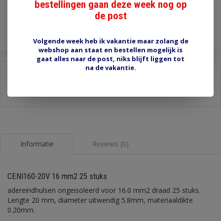
bestellingen gaan deze week nog op
de post
Toevoegen aan winkelwagen
Volgende week heb ik vakantie maar zolang de
webshop aan staat en bestellen mogelijk is
gaat alles naar de post, niks blijft liggen tot
na de vakantie.
Delen:
-
Stel een vraag over dit product
-
Afdrukken
Informatie
Reviews (0)
CENI160-20V 16 mm2 25 stuks
adereindhulsen ongeisoleerd voor 16.0 mm2 draad 25 stuks.
Lengte 20 mm, diameter uitwendig 5.8mm, materiaaldikte
0.20mm.