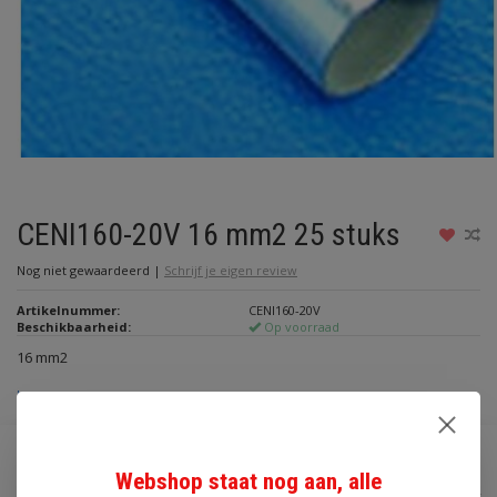
CENI160-20V 16 mm2 25 stuks
Nog niet gewaardeerd
|
Schrijf je eigen review
Artikelnummer:
CENI160-20V
Beschikbaarheid:
Op voorraad
16 mm2
Lees meer
€1,20
Webshop staat nog aan, alle
Incl. btw