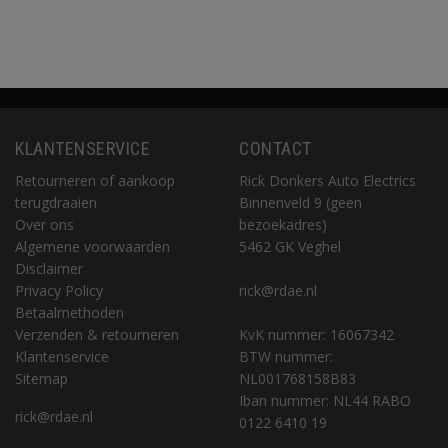
KLANTENSERVICE
CONTACT
Retourneren of aankoop
Rick Donkers Auto Electrics
terugdraaien
Binnenveld 9 (geen
Over ons
bezoekadres)
Algemene voorwaarden
5462 GK Veghel
Disclaimer
Privacy Policy
rick@rdae.nl
Betaalmethoden
Verzenden & retourneren
KvK nummer: 16067342
Klantenservice
BTW nummer:
Sitemap
NL001768158B83
Iban nummer: NL44 RABO
rick@rdae.nl
0122 6410 19