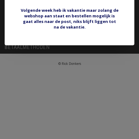
Verzenden & retourneren
KvK nummer: 16067342
Klantenservice
BTW nummer:
Volgende week heb ik vakantie maar zolang de
webshop aan staat en bestellen mogelijk is
Sitemap
NL001768158B83
gaat alles naar de post, niks blijft liggen tot
Iban nummer: NL44 RABO
na de vakantie.
rick@rdae.nl
0122 6410 19
BETAALMETHODEN
© Rick Donkers