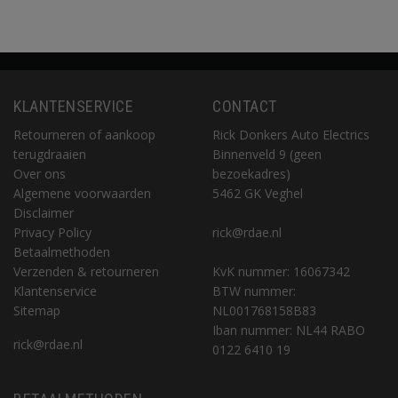
KLANTENSERVICE
CONTACT
Retourneren of aankoop
Rick Donkers Auto Electrics
terugdraaien
Binnenveld 9 (geen
Over ons
bezoekadres)
Algemene voorwaarden
5462 GK Veghel
Disclaimer
Privacy Policy
rick@rdae.nl
Betaalmethoden
Verzenden & retourneren
KvK nummer: 16067342
Klantenservice
BTW nummer:
Sitemap
NL001768158B83
Iban nummer: NL44 RABO
rick@rdae.nl
0122 6410 19