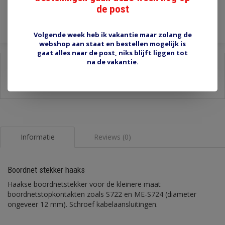
Toevoegen aan winkelwagen
de post
Volgende week heb ik vakantie maar zolang de
webshop aan staat en bestellen mogelijk is
gaat alles naar de post, niks blijft liggen tot
na de vakantie.
Delen:
-
Stel een vraag over dit product
-
Afdrukken
Informatie
Reviews (0)
Boordnet stekker haaks
Haakse boordnetstekker voor de kleinere maat
boordnetstopkontakten zoals S722 en ME-S724 (diameter
ongeveer 12 mm). Schroef kabelaansluitingen.