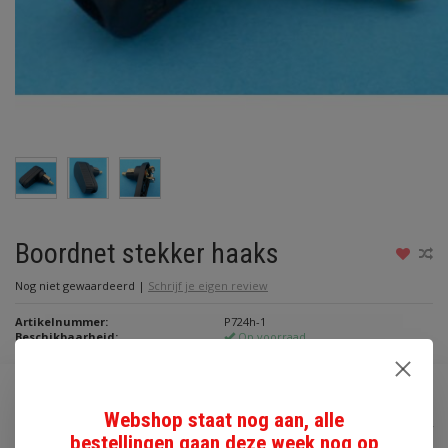
Boordnet stekker haaks
Nog niet gewaardeerd
|
Schrijf je eigen review
Artikelnummer:
P724h-1
Beschikbaarheid:
Op voorraad
€3,90
Webshop staat nog aan, alle
Incl. btw
bestellingen gaan deze week nog op