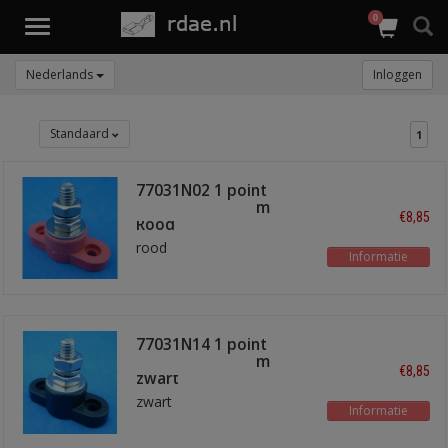
0
Toggle
navigation
Nederlands
Inloggen
Standaard
1
77031N02 1 point
terminal bus 8mm
€8,85
Rood
rood
Informatie
77031N14 1 point
terminal bus 8mm
€8,85
zwart
zwart
Informatie