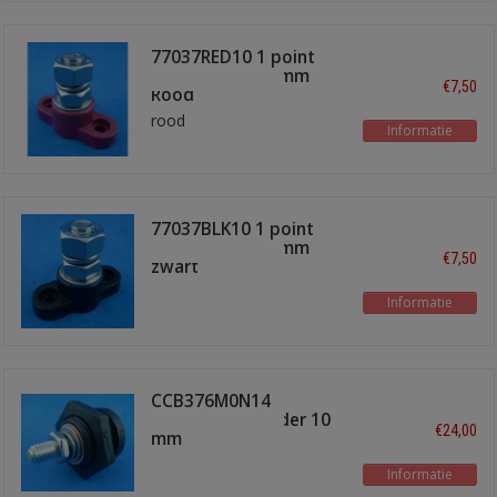
77037RED10 1 point
terminal bus 10mm
€7,50
Rood
rood
Informatie
77037BLK10 1 point
terminal bus 10mm
€7,50
zwart
Informatie
CCB376M0N14
doorvoerverbinder 10
€24,00
mm
Informatie