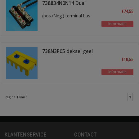
738834N0N14 Dual
busbar 2x4
€74,55
(pos./Neg.) terminal bus
Informatie
738N3P05 deksel geel
€10,55
Informatie
Pagina 1 van 1
1
KLANTENSERVICE
CONTACT