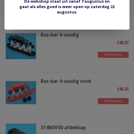
De webshop staat uit vanaf 7 augustus en
gaat als alles goed is weer open op zaterdag 22
Informatie
augustus.
Bus-bar 4-voudig
Zwart + kap
€48,30
Informatie
Bus-bar 4-voudig rood
+ kap
€48,30
Informatie
314N0V00 afdekkap