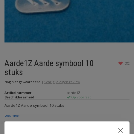
Aarde1Z Aarde symbool 10
stuks
Nog niet gewaardeerd
|
Schrijf je eigen review
Artikelnummer:
aarde1Z
Beschikbaarheid:
Op voorraad
Aarde1Z Aarde symbool 10 stuks
Lees meer