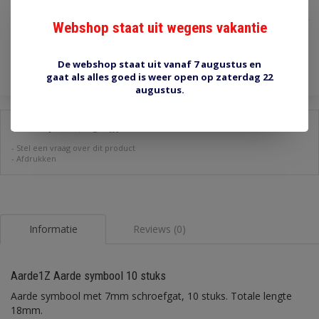
€0,50
Incl. btw
Webshop staat uit wegens vakantie
Toevoegen aan winkelwagen
De webshop staat uit vanaf 7 augustus en
gaat als alles goed is weer open op zaterdag 22
augustus.
Delen:
-
Stel een vraag over dit product
-
Afdrukken
Informatie
Reviews (0)
Aarde1Z Aarde symbool 10 stuks
Aarde symbool met 7mm schroefgat, 10 stuks. Totale lengte
18mm.