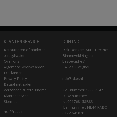
KLANTENSERVICE
CONTACT
Retourneren of aankoop
Rick Donkers Auto Electrics
terugdraaien
Binnenveld 9 (geen
Over ons
bezoekadres)
Algemene voorwaarden
5462 GK Veghel
Disclaimer
Privacy Policy
rick@rdae.nl
Betaalmethoden
Verzenden & retourneren
KvK nummer: 16067342
Klantenservice
BTW nummer:
Sitemap
NL001768158B83
Iban nummer: NL44 RABO
rick@rdae.nl
0122 6410 19