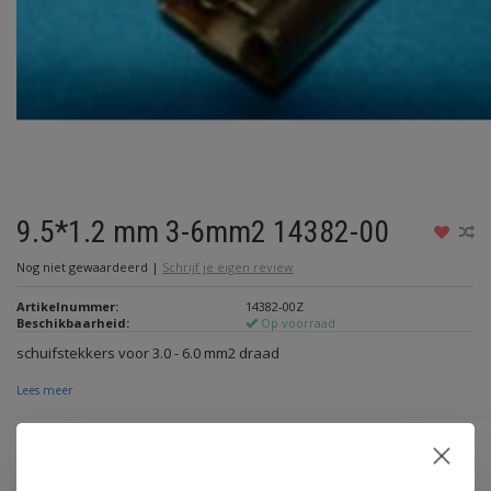
9.5*1.2 mm 3-6mm2 14382-00
Nog niet gewaardeerd
|
Schrijf je eigen review
Artikelnummer:
14382-00Z
Beschikbaarheid:
Op voorraad
schuifstekkers voor 3.0 - 6.0 mm2 draad
Lees meer
Maak een keuze:
*