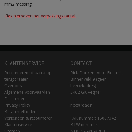
mm2 messing.
Kies hierboven het verpakkingsaantal.
KLANTENSERVICE
CONTACT
Retourneren of aankoop
Rick Donkers Auto Electrics
terugdraaien
Binnenveld 9 (geen
Over ons
bezoekadres)
Algemene voorwaarden
5462 GK Veghel
Disclaimer
Privacy Policy
rick@rdae.nl
Betaalmethoden
Verzenden & retourneren
KvK nummer: 16067342
Klantenservice
BTW nummer:
Sitemap
NL001768158B83