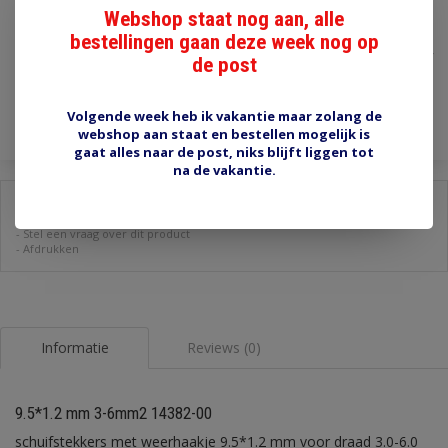
Webshop staat nog aan, alle
€2,50
bestellingen gaan deze week nog op
Incl. btw
de post
Toevoegen aan winkelwagen
Volgende week heb ik vakantie maar zolang de
webshop aan staat en bestellen mogelijk is
gaat alles naar de post, niks blijft liggen tot
na de vakantie.
Delen:
-
Stel een vraag over dit product
-
Afdrukken
Informatie
Reviews (0)
9.5*1.2 mm 3-6mm2 14382-00
schuifstekkers met weerhaakje 9.5*1.2 mm voor draad 3.0-6.0