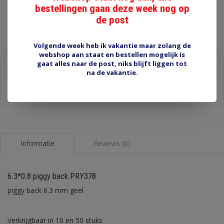
bestellingen gaan deze week nog op
Toevoegen aan winkelwagen
de post
Volgende week heb ik vakantie maar zolang de
webshop aan staat en bestellen mogelijk is
gaat alles naar de post, niks blijft liggen tot
Delen:
na de vakantie.
-
Stel een vraag over dit product
-
Afdrukken
Informatie
Reviews (0)
6.3*0.8 piggy back PRY378
piggy back 6.3 mm geel
Verkrijgbaar in 10 en 50 stuks