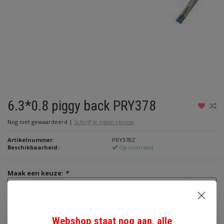
6.3*0.8 piggy back PRY378
Nog niet gewaardeerd
|
Schrijf je eigen review
Artikelnummer:
PRY378Z
Beschikbaarheid:
Op voorraad
Maak een keuze:
*
€1,90
Webshop staat nog aan, alle
Incl. btw