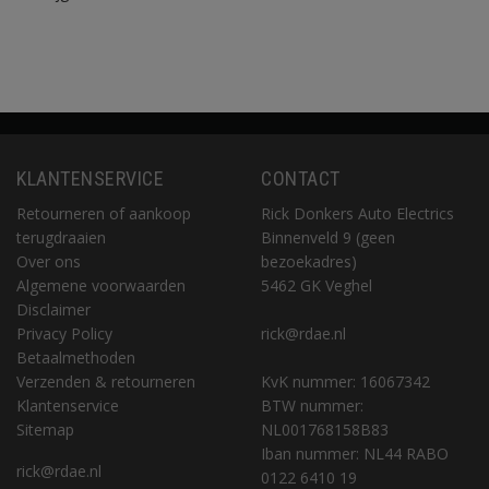
KLANTENSERVICE
CONTACT
Retourneren of aankoop
Rick Donkers Auto Electrics
terugdraaien
Binnenveld 9 (geen
Over ons
bezoekadres)
Algemene voorwaarden
5462 GK Veghel
Disclaimer
Privacy Policy
rick@rdae.nl
Betaalmethoden
Verzenden & retourneren
KvK nummer: 16067342
Klantenservice
BTW nummer:
Sitemap
NL001768158B83
Iban nummer: NL44 RABO
rick@rdae.nl
0122 6410 19