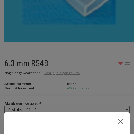
6.3 mm RS48
Nog niet gewaardeerd
|
Schrijf je eigen review
Artikelnummer:
RS48Z
Beschikbaarheid:
Op voorraad
Maak een keuze:
*
€1,15
Incl. btw