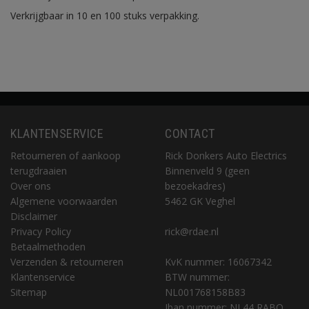
Verkrijgbaar in 10 en 100 stuks verpakking.
KLANTENSERVICE
CONTACT
Retourneren of aankoop
Rick Donkers Auto Electrics
terugdraaien
Binnenveld 9 (geen
Over ons
bezoekadres)
Algemene voorwaarden
5462 GK Veghel
Disclaimer
Privacy Policy
rick@rdae.nl
Betaalmethoden
Verzenden & retourneren
KvK nummer: 16067342
Klantenservice
BTW nummer:
Sitemap
NL001768158B83
Iban nummer: NL44 RABO