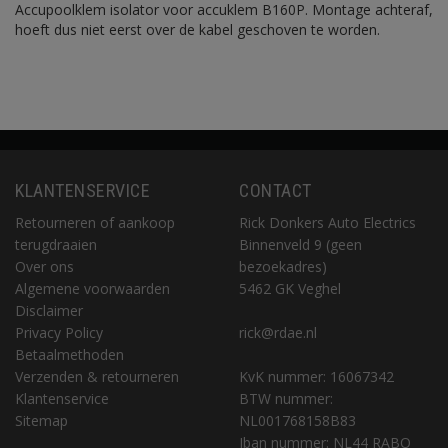
Accupoolklem isolator voor accuklem B160P. Montage achteraf,
hoeft dus niet eerst over de kabel geschoven te worden.
KLANTENSERVICE
CONTACT
Retourneren of aankoop
Rick Donkers Auto Electrics
terugdraaien
Binnenveld 9 (geen
Over ons
bezoekadres)
Algemene voorwaarden
5462 GK Veghel
Disclaimer
Privacy Policy
rick@rdae.nl
Betaalmethoden
Verzenden & retourneren
KvK nummer: 16067342
Klantenservice
BTW nummer:
Sitemap
NL001768158B83
Iban nummer: NL44 RABO