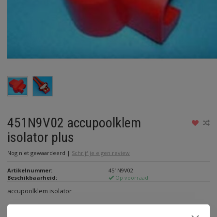
451N9V02 accupoolklem
isolator plus
Nog niet gewaardeerd
|
Schrijf je eigen review
Artikelnummer:
451N9V02
Beschikbaarheid:
Op voorraad
accupoolklem isolator
Lees meer