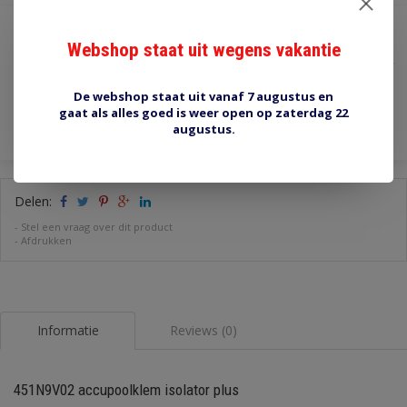
€2,75
Webshop staat uit wegens vakantie
Incl. btw
Toevoegen aan winkelwagen
De webshop staat uit vanaf 7 augustus en
gaat als alles goed is weer open op zaterdag 22
augustus.
Delen:
-
Stel een vraag over dit product
-
Afdrukken
Informatie
Reviews (0)
451N9V02 accupoolklem isolator plus