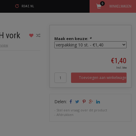
0
WINKELWAGEN
RDAE.NL
H vork
Maak een keuze:
*
review
€1,40
Incl. btw
Toevoegen aan winkelwagen
Delen:
-
Stel een vraag over dit product
-
Afdrukken