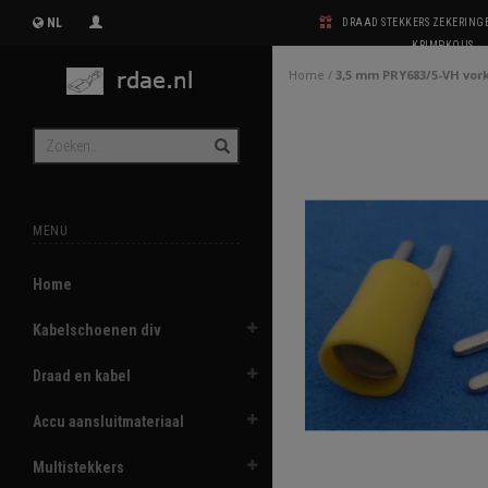
NL
DRAAD STEKKERS ZEKERIN
KRIMPKOUS
Home
/
3,5 mm PRY683/5-VH vor
MENU
Home
Kabelschoenen div
Draad en kabel
Accu aansluitmateriaal
Multistekkers