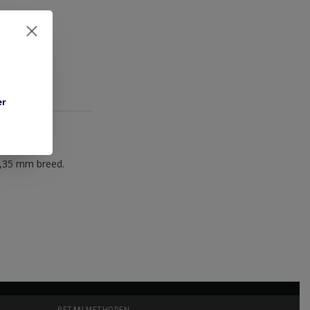
er
7,35 mm breed.
BETAALMETHODEN