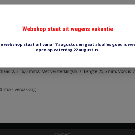
Webshop staat uit wegens vakantie
Reviews (0)
Tags (0)
e webshop staat uit vanaf 7 augustus en gaat als alles goed is we
open op zaterdag 22 augustus.
H vork
draad 2,5 - 6,0 mm2. Met versterkingshuls. Lengte 25,5 mm. Vork is 
0 stuks verpakking.
CONTACT