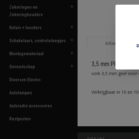
Zekeringen en
Zekeringhouders
Relais + houders
Schakelaars, controlelampjes
Informatie
D
Montagemateriaal
3,5 mm PRY683/5-V
Gereedschap
vork 3,5 mm geel voor 
Diversen Electro
Verkrijgbaar in 10 en 10
Autolampen
Autoradio accessoires
Restposten
OVER ONS