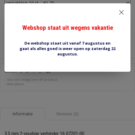
€1,75
Incl. btw
Webshop staat uit wegens vakantie
Toevoegen aan winkelwagen
De webshop staat uit vanaf 7 augustus en
gaat als alles goed is weer open op zaterdag 22
augustus.
Delen:
-
Stel een vraag over dit product
-
Afdrukken
Informatie
Reviews (0)
3,5 mm 2-voudige verbinder 16.07201-00