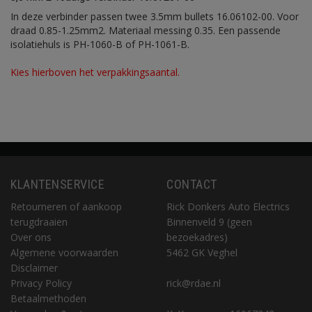
In deze verbinder passen twee 3.5mm bullets 16.06102-00. Voor
draad 0.85-1.25mm2. Materiaal messing 0.35. Een passende
isolatiehuls is PH-1060-B of PH-1061-B.
Kies hierboven het verpakkingsaantal.
KLANTENSERVICE
CONTACT
Retourneren of aankoop
Rick Donkers Auto Electrics
terugdraaien
Binnenveld 9 (geen
Over ons
bezoekadres)
Algemene voorwaarden
5462 GK Veghel
Disclaimer
Privacy Policy
rick@rdae.nl
Betaalmethoden