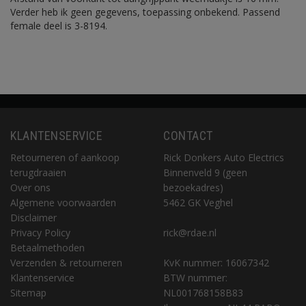
Verder heb ik geen gegevens, toepassing onbekend. Passend
female deel is 3-8194.
KLANTENSERVICE
CONTACT
Retourneren of aankoop
Rick Donkers Auto Electrics
terugdraaien
Binnenveld 9 (geen
Over ons
bezoekadres)
Algemene voorwaarden
5462 GK Veghel
Disclaimer
Privacy Policy
rick@rdae.nl
Betaalmethoden
Verzenden & retourneren
KvK nummer: 16067342
Klantenservice
BTW nummer:
Sitemap
NL001768158B83