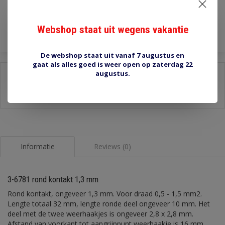
Toevoegen aan winkelwagen
Webshop staat uit wegens vakantie
De webshop staat uit vanaf 7 augustus en
gaat als alles goed is weer open op zaterdag 22
augustus.
Delen:
-
Stel een vraag over dit product
-
Afdrukken
Informatie
Reviews (0)
3-6781 rond kontakt 1,3 mm
Rond kontakt, ongeveer 1,3 mm. Voor draad 0,5 - 1,5 mm2.
Lengte totaal 32 mm, lengte ronde deel ongeveer 10 mm. Het
deel met de twee weerhaakjes is ongeveer 2,8 x 2,8 mm.
Afstand van voorkant tot aangrijppunt weerhaakje is 16 mm.