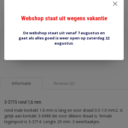
Toevoegen aan winkelwagen
Webshop staat uit wegens vakantie
De webshop staat uit vanaf 7 augustus en
gaat als alles goed is weer open op zaterdag 22
Delen:
augustus.
-
Stel een vraag over dit product
-
Afdrukken
Informatie
Reviews (0)
3-3715 rond 1,6 mm
rond male kontakt 1.6 mm is lang en voor draad 0.5-1.0 mm2. Is
gelijk aan kontakt 3-6988 die voor dikkere draad is. female
tegenpool is 3-3714. Lengte 29 mm. 3 weerhaakjes.