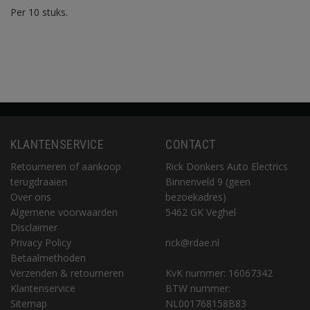
Per 10 stuks.
KLANTENSERVICE
CONTACT
Retourneren of aankoop
Rick Donkers Auto Electrics
terugdraaien
Binnenveld 9 (geen
Over ons
bezoekadres)
Algemene voorwaarden
5462 GK Veghel
Disclaimer
Privacy Policy
rick@rdae.nl
Betaalmethoden
Verzenden & retourneren
KvK nummer: 16067342
Klantenservice
BTW nummer:
Sitemap
NL001768158B83