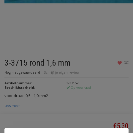
3-3715 rond 1,6 mm
Nog niet gewaardeerd
|
Schrijf je eigen review
Artikelnummer:
3-3715Z
Beschikbaarheid:
Op voorraad
voor draad 0,5 - 1,0 mm2
Lees meer
€5,30
Incl. btw