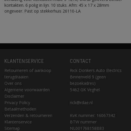
kontakten. 6 polig in lijn. 10 stuks. Afm: 45 x 17 x 28mm
ongeveer. Past op stekkerhuis 26110-LA
KLANTENSERVICE
CONTACT
Retourneren of aankoop
Rick Donkers Auto Electrics
terugdraaien
Binnenveld 9 (geen
Over ons
bezoekadres)
Algemene voorwaarden
5462 GK Veghel
Disclaimer
Privacy Policy
rick@rdae.nl
Betaalmethoden
Verzenden & retourneren
KvK nummer: 16067342
Klantenservice
BTW nummer:
Sitemap
NL001768158B83