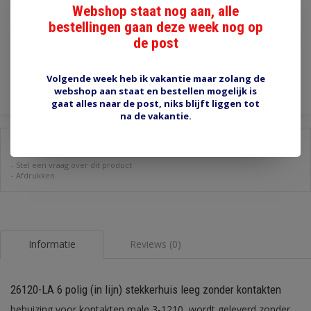
Webshop staat nog aan, alle
€6,70
bestellingen gaan deze week nog op
de post
Incl. btw
Toevoegen aan winkelwagen
Volgende week heb ik vakantie maar zolang de
webshop aan staat en bestellen mogelijk is
gaat alles naar de post, niks blijft liggen tot
na de vakantie.
Delen:
-
Stel een vraag over dit product
-
Afdrukken
Informatie
Reviews (0)
26120-LA 6 polig (in lijn) stekkerhuis leeg zonder kontakten
behuizing voor kontakten male 3-1210, wordt geleverd zonder