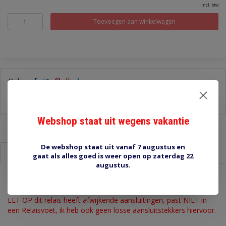
Incl. btw
Toevoegen aan winkelwagen
Delen:
-
Stel een vraag over dit product
-
Afdrukken
Webshop staat uit wegens vakantie
De webshop staat uit vanaf 7 augustus en
Informatie
Reviews (0)
gaat als alles goed is weer open op zaterdag 22
augustus.
2397 24V relais maakkontakt 30A LEES DE OMSCHRIJVING
LET OP dit relais heeft afwijkende aansluitingen, past NIET in
een Relaisvoet, ik heb ook geen losse aansluitstekkers hiervoor.