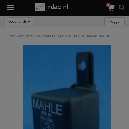
0
Toggle
navigation
Nederlands
Inloggen
Home
/
2397 24V relais maakkontakt 30A LEES DE OMSCHRIJVING