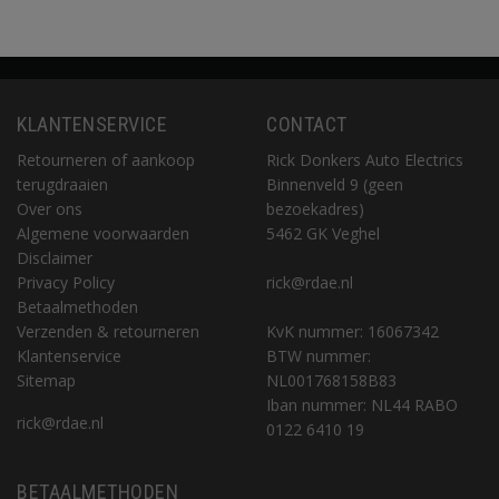
KLANTENSERVICE
CONTACT
Retourneren of aankoop
Rick Donkers Auto Electrics
terugdraaien
Binnenveld 9 (geen
Over ons
bezoekadres)
Algemene voorwaarden
5462 GK Veghel
Disclaimer
Privacy Policy
rick@rdae.nl
Betaalmethoden
Verzenden & retourneren
KvK nummer: 16067342
Klantenservice
BTW nummer:
Sitemap
NL001768158B83
Iban nummer: NL44 RABO
rick@rdae.nl
0122 6410 19
BETAALMETHODEN