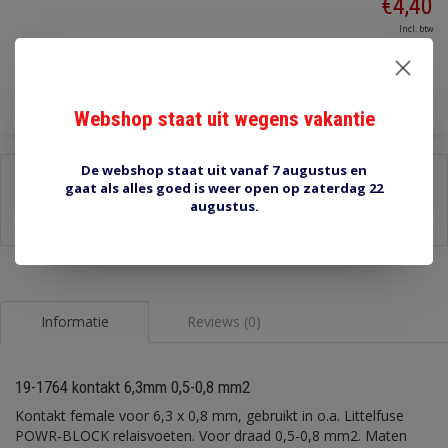
€4,40
Incl. btw
Toevoegen aan winkelwagen
Webshop staat uit wegens vakantie
De webshop staat uit vanaf 7 augustus en
Delen:
gaat als alles goed is weer open op zaterdag 22
augustus.
-
Stel een vraag over dit product
-
Afdrukken
Informatie
Reviews (0)
19-1764 kontakt 6,3mm 0,5-0,8 mm2
Kontakt female voor 6,3 x 0,8 mm, gebruikt in o.a. Littelfuse
POWR-BLOCK relaisvoeten. Voor draad 0,5-0,8 mm2. Maten