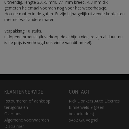
uitwendig, lengte 20,75 mm, 7,1 mm breed, 4,3 mm dik
gemeten helemaal vooraan nog voor het weeerhaakje.
Hou de maten in de gaten. Er zijn bijna gelijk uitziende kontakten
met net wat andere maten.
Verpakking 10 stuks.
uitlopend produkt. (ik verkoop deze bijna niet, ze zijn al duur, nu
is de prijs is verhoogd dus einde van dit artikel).
KLANTENSERVICE
CONTACT
Retourneren of aankoop
Rick Donkers Auto Electrics
terugdraaien
Binnenveld 9 (geen
Over ons
bezoekadres)
Algemene voorwaarden
5462 GK Veghel
Disclaimer