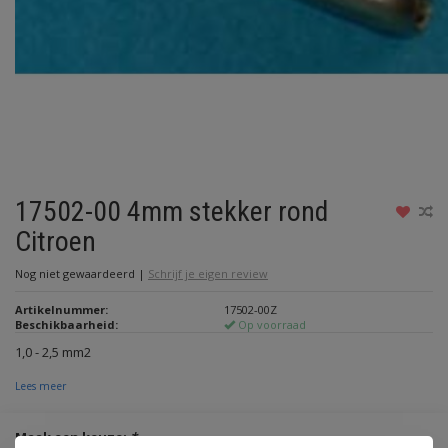
17502-00 4mm stekker rond
Citroen
Nog niet gewaardeerd
|
Schrijf je eigen review
Artikelnummer:
17502-00Z
Beschikbaarheid:
Op voorraad
1,0 - 2,5 mm2
Lees meer
Maak een keuze:
*