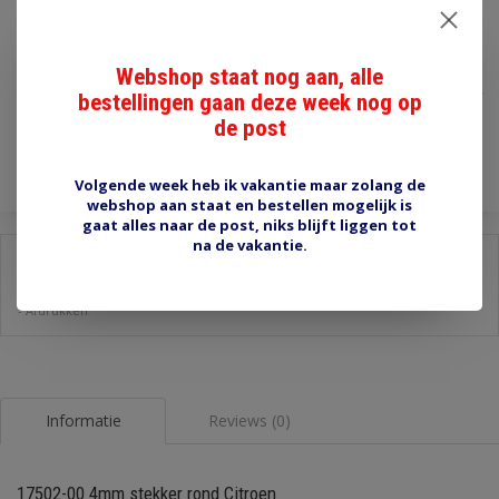
€1,20
Webshop staat nog aan, alle
Incl. btw
bestellingen gaan deze week nog op
de post
Toevoegen aan winkelwagen
Volgende week heb ik vakantie maar zolang de
webshop aan staat en bestellen mogelijk is
gaat alles naar de post, niks blijft liggen tot
na de vakantie.
Delen:
-
Stel een vraag over dit product
-
Afdrukken
Informatie
Reviews (0)
17502-00 4mm stekker rond Citroen