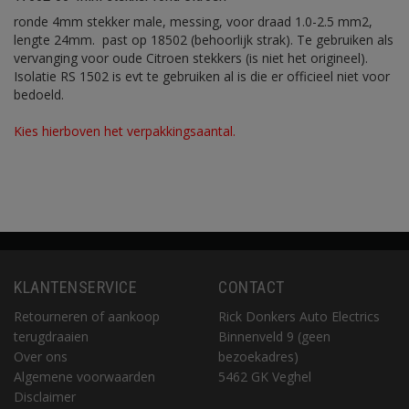
ronde 4mm stekker male, messing, voor draad 1.0-2.5 mm2,
lengte 24mm. past op 18502 (behoorlijk strak). Te gebruiken als
vervanging voor oude Citroen stekkers (is niet het origineel).
Isolatie RS 1502 is evt te gebruiken al is die er officieel niet voor
bedoeld.
Kies hierboven het verpakkingsaantal.
KLANTENSERVICE
CONTACT
Retourneren of aankoop
Rick Donkers Auto Electrics
terugdraaien
Binnenveld 9 (geen
Over ons
bezoekadres)
Algemene voorwaarden
5462 GK Veghel
Disclaimer