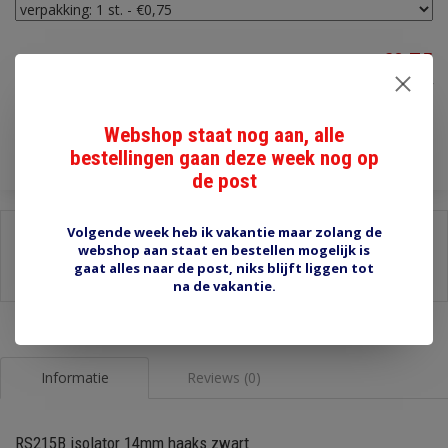
€0,75
Incl. btw
Toevoegen aan winkelwagen
Webshop staat nog aan, alle
bestellingen gaan deze week nog op
de post
Volgende week heb ik vakantie maar zolang de
Delen:
webshop aan staat en bestellen mogelijk is
-
Stel een vraag over dit product
gaat alles naar de post, niks blijft liggen tot
-
Afdrukken
na de vakantie.
Informatie
Reviews (0)
RS215B isolator 14mm haaks zwart