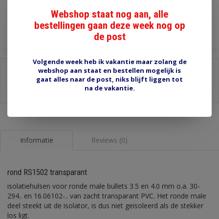
Webshop staat nog aan, alle
Toevoegen aan winkelwagen
bestellingen gaan deze week nog op
de post
Volgende week heb ik vakantie maar zolang de
webshop aan staat en bestellen mogelijk is
Delen:
gaat alles naar de post, niks blijft liggen tot
-
Stel een vraag over dit product
na de vakantie.
-
Afdrukken
Informatie
Reviews (0)
rond RS1502 transparant
isolatiehulsen voor ronde male bullets 3.5 en 4.0 mm o.a. 30-
294.. en 16.06102-.. van zacht transparant PVC. Het ronde male
deel steekt uit de isolator, is dus niet geisoleerd als de stekker
los ligt.