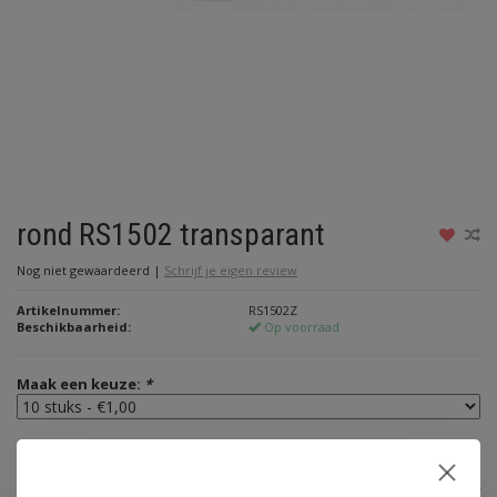
rond RS1502 transparant
Nog niet gewaardeerd
|
Schrijf je eigen review
Artikelnummer:
RS1502Z
Beschikbaarheid:
Op voorraad
Maak een keuze:
*
€1,00
Incl. btw