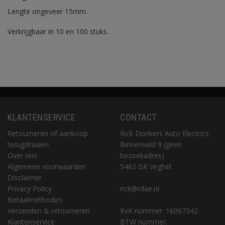
Lengte ongeveer 15mm.
Verkrijgbaar in 10 en 100 stuks.
KLANTENSERVICE
CONTACT
Retourneren of aankoop
Rick Donkers Auto Electrics
terugdraaien
Binnenveld 9 (geen
Over ons
bezoekadres)
Algemene voorwaarden
5462 GK Veghel
Disclaimer
Privacy Policy
rick@rdae.nl
Betaalmethoden
Verzenden & retourneren
KvK nummer: 16067342
Klantenservice
BTW nummer: