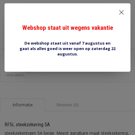
€2,00
Incl. btw
Toevoegen aan winkelwagen
Webshop staat uit wegens vakantie
De webshop staat uit vanaf 7 augustus en
gaat als alles goed is weer open op zaterdag 22
augustus.
Delen:
-
Stel een vraag over dit product
-
Afdrukken
Informatie
Reviews (0)
RF5L steekzekering 5A
steekzekeringen 5A beige. Meest gangbare maat steekzekering,