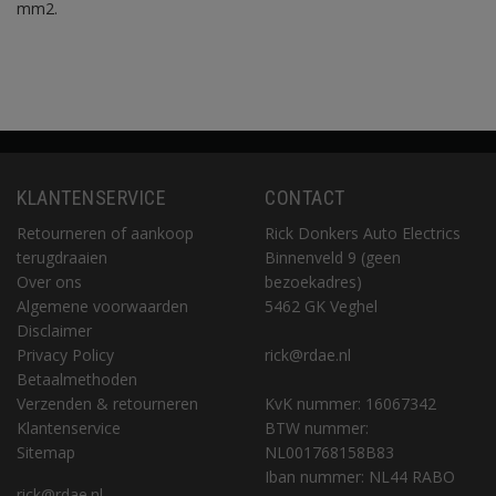
mm2.
KLANTENSERVICE
CONTACT
Retourneren of aankoop
Rick Donkers Auto Electrics
terugdraaien
Binnenveld 9 (geen
Over ons
bezoekadres)
Algemene voorwaarden
5462 GK Veghel
Disclaimer
Privacy Policy
rick@rdae.nl
Betaalmethoden
Verzenden & retourneren
KvK nummer: 16067342
Klantenservice
BTW nummer:
Sitemap
NL001768158B83
Iban nummer: NL44 RABO
rick@rdae.nl