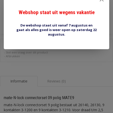
€4,55
Incl. btw
Webshop staat uit wegens vakantie
Toevoegen aan winkelwagen
De webshop staat uit vanaf 7 augustus en
gaat als alles goed is weer open op zaterdag 22
augustus.
Delen:
-
Stel een vraag over dit product
-
Afdrukken
Informatie
Reviews (0)
mate-N-lock connectorset 09 polig MATE9
mate-N-lock connectorset 9 polig bestaat uit 26140, 26130, 9
kontakten 3-1200 en 9 kontakten 3-1210. Voor draad t/m 2,5