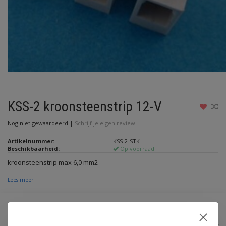
KSS-2 kroonsteenstrip 12-V
Nog niet gewaardeerd
|
Schrijf je eigen review
Artikelnummer:
KSS-2-STK
Beschikbaarheid:
Op voorraad
kroonsteenstrip max 6,0 mm2
Lees meer
€1,50
Incl. btw