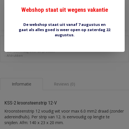
Webshop staat uit wegens vakantie
Toevoegen aan winkelwagen
De webshop staat uit vanaf 7 augustus en
gaat als alles goed is weer open op zaterdag 22
augustus.
Delen:
-
Stel een vraag over dit product
-
Afdrukken
Informatie
Reviews (0)
KSS-2 kroonsteenstrip 12-V
Kroonsteenstrip 12 voudig wit voor max 6.0 mm2 draad (zonder
adereindhuls). Per strip van 12. Is eenvoudig op lengte te
snijden. Afm: 140 x 23 x 20 mm.