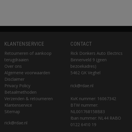
KLANTENSERVICE
CONTACT
Retourneren of aankoop
Rick Donkers Auto Electrics
terugdraaien
Binnenveld 9 (geen
Over ons
bezoekadres)
Algemene voorwaarden
5462 GK Veghel
Disclaimer
Privacy Policy
rick@rdae.nl
Betaalmethoden
Verzenden & retourneren
KvK nummer: 16067342
Klantenservice
BTW nummer:
Sitemap
NL001768158B83
Iban nummer: NL44 RABO
rick@rdae.nl
0122 6410 19