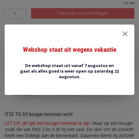
Incl. btw
Toevoegen aan winkelwagen
Webshop staat uit wegens vakantie
Delen:
-
Stel een vraag over dit product
-
Afdrukken
De webshop staat uit vanaf 7 augustus en
gaat als alles goed is weer open op zaterdag 22
augustus.
Informatie
Reviews (0)
IT32-TS-SV bougie terminal recht
LET OP, dit lijkt een bougie terminal te zijn.
Maar op een bougie
zoals die van foto 2 en 3 zit hij niet vast. De veer om de schacht
heeft een bolletje aan de binnenkant. Daarmee klemt hij zichzelf