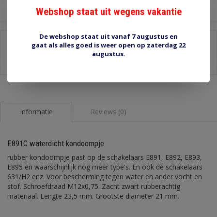
Webshop staat uit wegens vakantie
De webshop staat uit vanaf 7 augustus en
Delen:
gaat als alles goed is weer open op zaterdag 22
augustus.
-
Stel een vraag over dit product
-
Afdrukken
Informatie
Reviews (0)
E891C waterdicht kondoompje
rubber kondoompje past op de schakelaars E891, E892, E893,
E895 en waarschijnlijk nog meer type's. En ook de schakelaars
631/H2 enz. Voor bescherming tegen water en ander vocht en
stof. Schroefdraad M12x0,75. Zacht zwart rubberachtig
materiaal. Lengte 23,5 mm. Grootste diameter 21 mm.