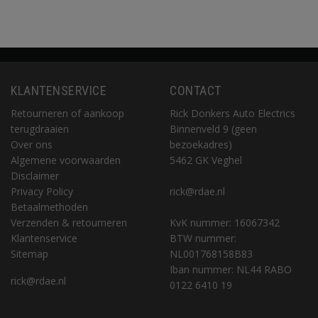
KLANTENSERVICE
CONTACT
Retourneren of aankoop
Rick Donkers Auto Electrics
terugdraaien
Binnenveld 9 (geen
Over ons
bezoekadres)
Algemene voorwaarden
5462 GK Veghel
Disclaimer
Privacy Policy
rick@rdae.nl
Betaalmethoden
Verzenden & retourneren
KvK nummer: 16067342
Klantenservice
BTW nummer:
Sitemap
NL001768158B83
Iban nummer: NL44 RABO
rick@rdae.nl
0122 6410 19