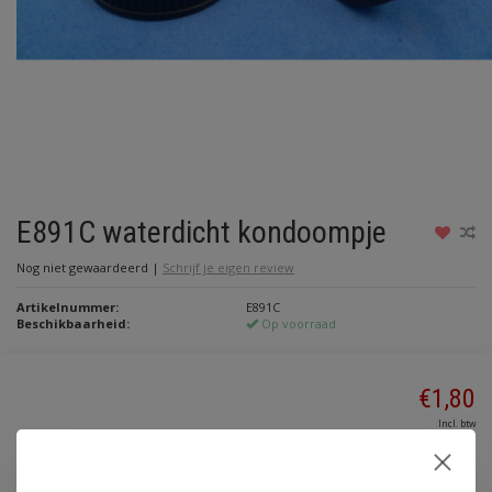
E891C waterdicht kondoompje
Nog niet gewaardeerd
|
Schrijf je eigen review
Artikelnummer:
E891C
Beschikbaarheid:
Op voorraad
€1,80
Incl. btw
Toevoegen aan winkelwagen