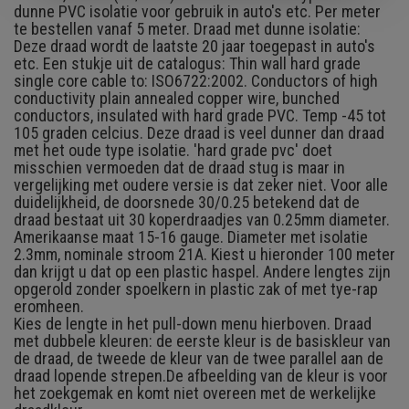
dunne PVC isolatie voor gebruik in auto's etc. Per meter
te bestellen vanaf 5 meter. Draad met dunne isolatie:
Deze draad wordt de laatste 20 jaar toegepast in auto's
etc. Een stukje uit de catalogus: Thin wall hard grade
single core cable to: ISO6722:2002. Conductors of high
conductivity plain annealed copper wire, bunched
conductors, insulated with hard grade PVC. Temp -45 tot
105 graden celcius. Deze draad is veel dunner dan draad
met het oude type isolatie. 'hard grade pvc' doet
misschien vermoeden dat de draad stug is maar in
vergelijking met oudere versie is dat zeker niet. Voor alle
duidelijkheid, de doorsnede 30/0.25 betekend dat de
draad bestaat uit 30 koperdraadjes van 0.25mm diameter.
Amerikaanse maat 15-16 gauge. Diameter met isolatie
2.3mm, nominale stroom 21A. Kiest u hieronder 100 meter
dan krijgt u dat op een plastic haspel. Andere lengtes zijn
opgerold zonder spoelkern in plastic zak of met tye-rap
eromheen.
Kies de lengte in het pull-down menu hierboven. Draad
met dubbele kleuren: de eerste kleur is de basiskleur van
de draad, de tweede de kleur van de twee parallel aan de
draad lopende strepen.
De afbeelding van de kleur is voor
het zoekgemak en komt niet overeen met de werkelijke