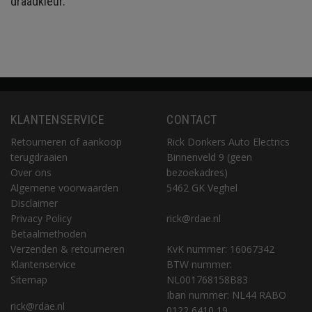
draadkleur.
KLANTENSERVICE
CONTACT
Retourneren of aankoop
Rick Donkers Auto Electrics
terugdraaien
Binnenveld 9 (geen
Over ons
bezoekadres)
Algemene voorwaarden
5462 GK Veghel
Disclaimer
Privacy Policy
rick@rdae.nl
Betaalmethoden
Verzenden & retourneren
KvK nummer: 16067342
Klantenservice
BTW nummer:
Sitemap
NL001768158B83
Iban nummer: NL44 RABO
rick@rdae.nl
0122 6410 19