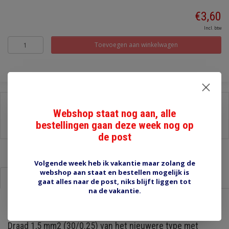
€3,60
Incl. btw
Toevoegen aan winkelwagen
Delen:
Webshop staat nog aan, alle
-
Stel een vraag over dit product
bestellingen gaan deze week nog op
-
Afdrukken
de post
Volgende week heb ik vakantie maar zolang de
webshop aan staat en bestellen mogelijk is
Informatie
Reviews (0)
gaat alles naar de post, niks blijft liggen tot
na de vakantie.
Draad 1.5 mm2 zwart
Draad 1,5 mm2 (30/0.25) van het nieuwere type met