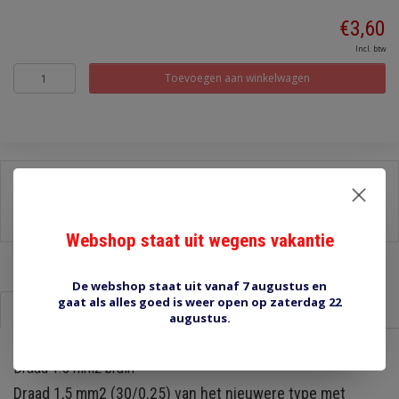
€3,60
Incl. btw
Toevoegen aan winkelwagen
Delen:
-
Stel een vraag over dit product
-
Afdrukken
Webshop staat uit wegens vakantie
De webshop staat uit vanaf 7 augustus en
gaat als alles goed is weer open op zaterdag 22
Informatie
Reviews (0)
augustus.
Draad 1.5 mm2 bruin
Draad 1,5 mm2 (30/0.25) van het nieuwere type met