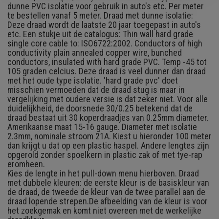
dunne PVC isolatie voor gebruik in auto's etc. Per meter
te bestellen vanaf 5 meter. Draad met dunne isolatie:
Deze draad wordt de laatste 20 jaar toegepast in auto's
etc. Een stukje uit de catalogus: Thin wall hard grade
single core cable to: ISO6722:2002. Conductors of high
conductivity plain annealed copper wire, bunched
conductors, insulated with hard grade PVC. Temp -45 tot
105 graden celcius. Deze draad is veel dunner dan draad
met het oude type isolatie. 'hard grade pvc' doet
misschien vermoeden dat de draad stug is maar in
vergelijking met oudere versie is dat zeker niet. Voor alle
duidelijkheid, de doorsnede 30/0.25 betekend dat de
draad bestaat uit 30 koperdraadjes van 0.25mm diameter.
Amerikaanse maat 15-16 gauge. Diameter met isolatie
2.3mm, nominale stroom 21A. Kiest u hieronder 100 meter
dan krijgt u dat op een plastic haspel. Andere lengtes zijn
opgerold zonder spoelkern in plastic zak of met tye-rap
eromheen.
Kies de lengte in het pull-down menu hierboven. Draad
met dubbele kleuren: de eerste kleur is de basiskleur van
de draad, de tweede de kleur van de twee parallel aan de
draad lopende strepen.
De afbeelding van de kleur is voor
het zoekgemak en komt niet overeen met de werkelijke