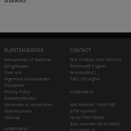
draadkleur.
KLANTENSERVICE
CONTACT
Retourneren of aankoop
Rick Donkers Auto Electrics
terugdraaien
Binnenveld 9 (geen
Over ons
bezoekadres)
Algemene voorwaarden
5462 GK Veghel
Disclaimer
Privacy Policy
rick@rdae.nl
Betaalmethoden
Verzenden & retourneren
KvK nummer: 16067342
Klantenservice
BTW nummer:
Sitemap
NL001768158B83
Iban nummer: NL44 RABO
rick@rdae.nl
0122 6410 19