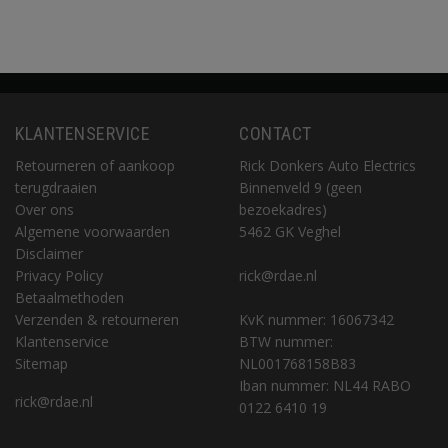
KLANTENSERVICE
CONTACT
Retourneren of aankoop
Rick Donkers Auto Electrics
terugdraaien
Binnenveld 9 (geen
Over ons
bezoekadres)
Algemene voorwaarden
5462 GK Veghel
Disclaimer
Privacy Policy
rick@rdae.nl
Betaalmethoden
Verzenden & retourneren
KvK nummer: 16067342
Klantenservice
BTW nummer:
Sitemap
NL001768158B83
Iban nummer: NL44 RABO
rick@rdae.nl
0122 6410 19