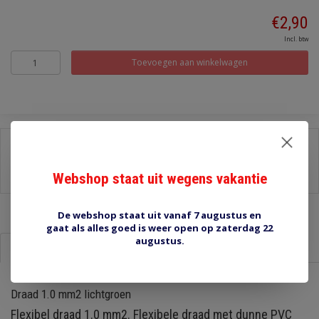
€2,90
Incl. btw
Toevoegen aan winkelwagen
Delen:
-
Stel een vraag over dit product
Webshop staat uit wegens vakantie
-
Afdrukken
De webshop staat uit vanaf 7 augustus en
gaat als alles goed is weer open op zaterdag 22
augustus.
Informatie
Reviews (0)
Draad 1.0 mm2 lichtgroen
Flexibel draad 1.0 mm2. Flexibele draad met dunne PVC