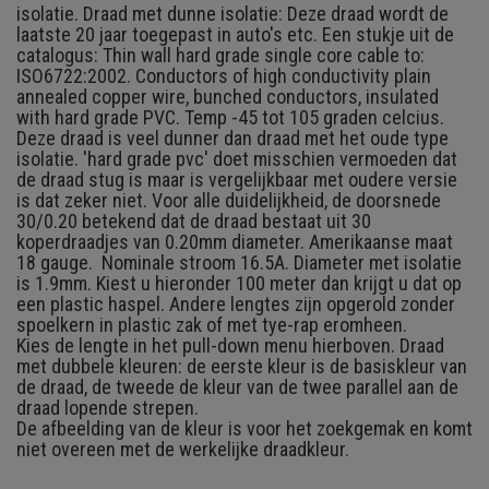
isolatie. Draad met dunne isolatie: Deze draad wordt de
laatste 20 jaar toegepast in auto's etc. Een stukje uit de
catalogus: Thin wall hard grade single core cable to:
ISO6722:2002. Conductors of high conductivity plain
annealed copper wire, bunched conductors, insulated
with hard grade PVC. Temp -45 tot 105 graden celcius.
Deze draad is veel dunner dan draad met het oude type
isolatie. 'hard grade pvc' doet misschien vermoeden dat
de draad stug is maar is vergelijkbaar met oudere versie
is dat zeker niet. Voor alle duidelijkheid, de doorsnede
30/0.20 betekend dat de draad bestaat uit 30
koperdraadjes van 0.20mm diameter. Amerikaanse maat
18 gauge. Nominale stroom 16.5A. Diameter met isolatie
is 1.9mm. Kiest u hieronder 100 meter dan krijgt u dat op
een plastic haspel. Andere lengtes zijn opgerold zonder
spoelkern in plastic zak of met tye-rap eromheen.
Kies de lengte in het pull-down menu hierboven. Draad
met dubbele kleuren: de eerste kleur is de basiskleur van
de draad, de tweede de kleur van de twee parallel aan de
draad lopende strepen.
De afbeelding van de kleur is voor het zoekgemak en komt
niet overeen met de werkelijke draadkleur.