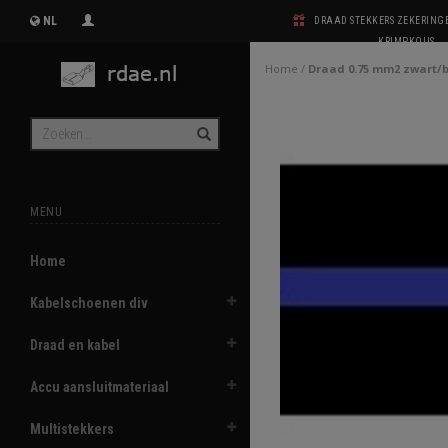
NL
DRAAD STEKKERS ZEKERIN
KRIMPKOUS
Home
/
Draad 0.75 mm2 zwart/
MENU
Home
Kabelschoenen div
Draad en kabel
Accu aansluitmateriaal
Multistekkers