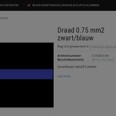
GEN KONTAKTEN
RELAIS KRIMPTANGEN SLANGEN ACCUPOOLKLEMMEN
blauw
Draad 0.75 mm2
zwart/blauw
Nog niet gewaardeerd
|
Schrijf je eigen 
Artikelnummer:
0.75-B/U-5m
Beschikbaarheid:
Op voorraad
Leverbaar vanaf 5 meter
Lees meer