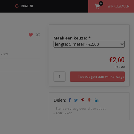
0
WINKELWAGEN
RDAE.NL
Maak een keuze:
*
review
€2,60
Incl. btw
Toevoegen aan winkelwagen
Delen:
-
Stel een vraag over dit product
-
Afdrukken