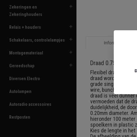
Zekeringen en
Zekeringhouders
Relais + houders
Schakelaars, controlelampjes
Informatie
Montagemateriaal
Draad 0.75 mm2 zw
Gereedschap
D
Flexibel draad 0.75 m
draad wordt de laatst
Diversen Electro
grade single core ca
wire, bunched conduc
Autolampen
draad is veel dunner 
vermoeden dat de draa
Autoradio accessoires
duidelijkheid, de do
0.20mm diameter. Ame
Restposten
hieronder 100 meter d
spoelkern in plastic
Kies de lengte in he
De afbeelding van de