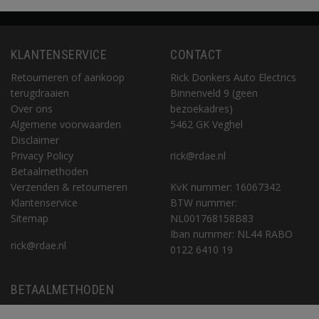
KLANTENSERVICE
CONTACT
Retourneren of aankoop
Rick Donkers Auto Electrics
terugdraaien
Binnenveld 9 (geen
Over ons
bezoekadres)
Algemene voorwaarden
5462 GK Veghel
Disclaimer
Privacy Policy
rick@rdae.nl
Betaalmethoden
Verzenden & retourneren
KvK nummer: 16067342
Klantenservice
BTW nummer:
Sitemap
NL001768158B83
Iban nummer: NL44 RABO
rick@rdae.nl
0122 6410 19
BETAALMETHODEN