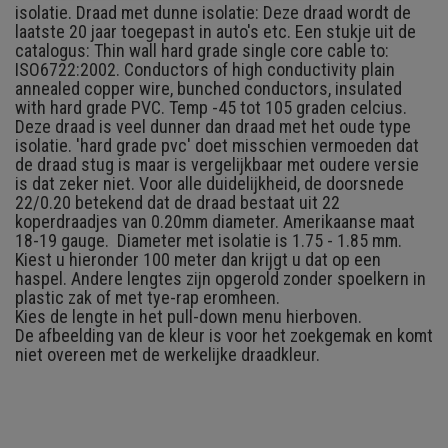
isolatie. Draad met dunne isolatie: Deze draad wordt de
laatste 20 jaar toegepast in auto's etc. Een stukje uit de
catalogus: Thin wall hard grade single core cable to:
ISO6722:2002. Conductors of high conductivity plain
annealed copper wire, bunched conductors, insulated
with hard grade PVC. Temp -45 tot 105 graden celcius.
Deze draad is veel dunner dan draad met het oude type
isolatie. 'hard grade pvc' doet misschien vermoeden dat
de draad stug is maar is vergelijkbaar met oudere versie
is dat zeker niet. Voor alle duidelijkheid, de doorsnede
22/0.20 betekend dat de draad bestaat uit 22
koperdraadjes van 0.20mm diameter. Amerikaanse maat
18-19 gauge. Diameter met isolatie is 1.75 - 1.85 mm.
Kiest u hieronder 100 meter dan krijgt u dat op een
haspel. Andere lengtes zijn opgerold zonder spoelkern in
plastic zak of met tye-rap eromheen.
Kies de lengte in het pull-down menu hierboven.
De afbeelding van de kleur is voor het zoekgemak en komt
niet overeen met de werkelijke draadkleur.