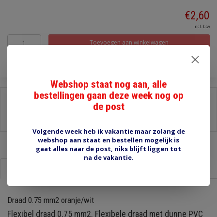
€2,60
Incl. btw
Toevoegen aan winkelwagen
Webshop staat nog aan, alle
bestellingen gaan deze week nog op
Delen:
de post
-
Stel een vraag over dit product
-
Afdrukken
Volgende week heb ik vakantie maar zolang de
webshop aan staat en bestellen mogelijk is
gaat alles naar de post, niks blijft liggen tot
na de vakantie.
Informatie
Reviews (0)
Draad 0.75 mm2 oranje/wit
Flexibel draad 0.75 mm2. Flexibele draad met dunne PVC