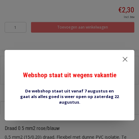
€2,30
Incl. btw
Toevoegen aan winkelwagen
Delen:
-
Stel een vraag over dit product
Webshop staat uit wegens vakantie
-
Afdrukken
De webshop staat uit vanaf 7 augustus en
gaat als alles goed is weer open op zaterdag 22
augustus.
Informatie
Reviews (0)
Draad 0.5 mm2 rose/blauw
0,5 mm2 (15/0.20) draad. Flexibel met dunne PVC isolatie. Te