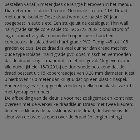
bestellen vanaf 5 meter (kies de lengte hierboven in het menu).
Diameter met isolatie 1.5 mm. Nominale stroom 11A. Draad
met dunne isolatie: Deze draad wordt de laatste 20 jaar
toegepast in auto's etc. Een stukje uit de catalogus: Thin wall
hard grade single core cable to: ISO6722:2002. Conductors of
high conductivity plain annealed copper wire, bunched
conductors, insulated with hard grade PVC. Temp -45 tot 105
graden celcius. Deze draad is veel dunner dan draad met het
oude type isolatie. 'hard grade pvc' doet misschien vermoeden
dat de draad stug is maar dat is niet het geval. Nog even voor
alle duidelijkheid, 15/0.20 bij de doorsnede betekend dat de
draad bestaat uit 15 koperdraadjes van 0.20 mm diameter. Kiest
u hierboven 100 meter dan krijgt u dat op een plastic haspel.
Andere lengtes zijn opgerold zonder spoelkern in plastic zak of
met tye-rap eromheen.
De afbeelding van de kleur is voor het zoekgemak en komt niet
overeen met de werkelijke draadkleur. Draad met twee kleuren:
de eerste kleur is de basiskleur van de draad, de tweede is de
kleur van de twee strepen over de draad (in lengterichting).