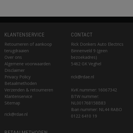
KLANTENSERVICE
CONTACT
Retourneren of aankoop
Rick Donkers Auto Electrics
terugdraaien
Binnenveld 9 (geen
Over ons
bezoekadres)
Algemene voorwaarden
5462 GK Veghel
Disclaimer
Privacy Policy
rick@rdae.nl
Betaalmethoden
Verzenden & retourneren
KvK nummer: 16067342
Klantenservice
BTW nummer:
Sitemap
NL001768158B83
Iban nummer: NL44 RABO
rick@rdae.nl
0122 6410 19
BETAALMETHODEN