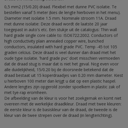
0,5 mm2 (15/0.20) draad. Flexibel met dunne PVC isolatie. Te
bestellen vanaf 5 meter (kies de lengte hierboven in het menu).
Diameter met isolatie 1.5 mm. Nominale stroom 11A. Draad
met dunne isolatie: Deze draad wordt de laatste 20 jaar
toegepast in auto's etc. Een stukje uit de catalogus: Thin wall
hard grade single core cable to: ISO6722:2002. Conductors of
high conductivity plain annealed copper wire, bunched
conductors, insulated with hard grade PVC. Temp -45 tot 105
graden celcius. Deze draad is veel dunner dan draad met het
oude type isolatie. 'hard grade pvc' doet misschien vermoeden
dat de draad stug is maar dat is niet het geval. Nog even voor
alle duidelijkheid, 15/0.20 bij de doorsnede betekend dat de
draad bestaat uit 15 koperdraadjes van 0.20 mm diameter. Kiest
u hierboven 100 meter dan krijgt u dat op een plastic haspel.
Andere lengtes zijn opgerold zonder spoelkern in plastic zak of
met tye-rap eromheen.
De afbeelding van de kleur is voor het zoekgemak en komt niet
overeen met de werkelijke draadkleur. Draad met twee kleuren:
de eerste kleur is de basiskleur van de draad, de tweede is de
kleur van de twee strepen over de draad (in lengterichting).