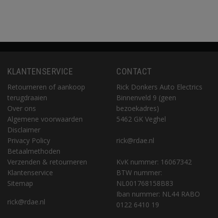
KLANTENSERVICE
CONTACT
Retourneren of aankoop
Rick Donkers Auto Electrics
terugdraaien
Binnenveld 9 (geen
Over ons
bezoekadres)
Algemene voorwaarden
5462 GK Veghel
Disclaimer
Privacy Policy
rick@rdae.nl
Betaalmethoden
Verzenden & retourneren
KvK nummer: 16067342
Klantenservice
BTW nummer:
Sitemap
NL001768158B83
Iban nummer: NL44 RABO
rick@rdae.nl
0122 6410 19