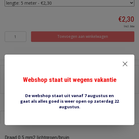
€2,30
Incl. btw
Toevoegen aan winkelwagen
Delen:
Webshop staat uit wegens vakantie
-
Stel een vraag over dit product
-
Afdrukken
De webshop staat uit vanaf 7 augustus en
gaat als alles goed is weer open op zaterdag 22
augustus.
Informatie
Reviews (0)
Draad 0.5 mm2 lichtgroen/bruin