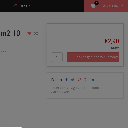
0
WINKELWAGEN
RDAE.NL
mm2 10
€2,90
Incl. btw
review
Toevoegen aan winkelwagen
Delen:
-
Stel een vraag over dit product
-
Afdrukken