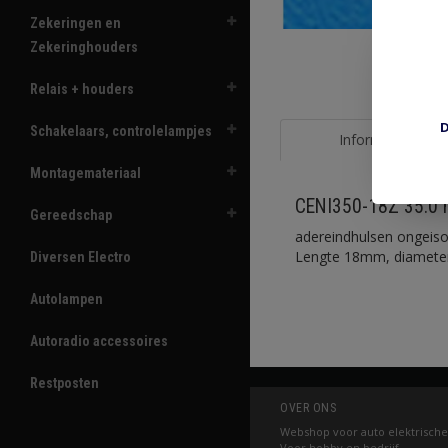
Zekeringen en
Zekeringhouders
Relais + houders
D
Schakelaars, controlelampjes
Informatie
Montagemateriaal
CENI350-18Z 35.0 
Gereedschap
adereindhulsen ongeiso
Lengte 18mm, diameter
Diversen Electro
Autolampen
Autoradio accessoires
Restposten
OVER ONS
Webshop voor auto elektrische
Voor hobby en bedrijf.