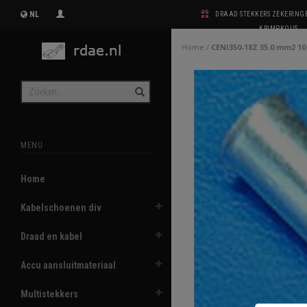
NL
DRAAD STEKKERS ZEKERIN
KRIMPKOUS
Home
/
CENI350-18Z 35.0 mm2 10
MENU
Home
Kabelschoenen div
Draad en kabel
Accu aansluitmateriaal
Multistekkers