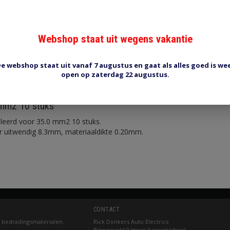
Webshop staat uit wegens vakantie
e webshop staat uit vanaf 7 augustus en gaat als alles goed is we
Reviews (0)
Tags (0)
open op zaterdag 22 augustus.
mm2 10 stuks
leerd voor 35.0 mm2 10 stuks.
 uitwendig 8.3mm, materiaaldikte 0.20mm.
CONTACT
 bedradingsmaterialen.
Rick Donkers Auto Electrics
Binnenveld 9 (geen bezoekadres)