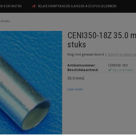
GEN KONTAKTEN
RELAIS KRIMPTANGEN SLANGEN ACCUPOOLKLEMMEN
 stuks
CENI350-18Z 35.0 
stuks
Nog niet gewaardeerd
|
Schrijf je eigen 
Artikelnummer:
CENI350-18Z
Beschikbaarheid:
Op voorraad
35.0 mm2
Lees meer